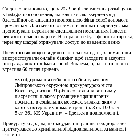
Слідство встановило, що у 2023 році зловмисник розміщував
в Instagram оголошення, які мали вигляд звернень від
благодійної організації з пропозицією фінансової допомоги
громадянам. Для начебто отримання виплати користувачам
пропонували перейти за спеціальним посиланням і ввести
реквізити власної картки. Насправді це була фішинг-сторінка,
через яку шахраї отримували доступ до введених даних.
Після того як люди вводили свої платіжні дані, зловмисники
використовували онлайн-банкінг, щоб заходити в акаунти
постраждалих та знімати гроші. Зокрема, одна з потерпілих
втратила 60 тисяч гривень.
«За підтримання публічного обвинувачення
Дніпровською окружною прокуратурою міста
Києва суд визнав 31-річного киянина винним у
шахрайстві шляхом розміщення фішингових
посилань в соціальних мережах, завдяки яким з
карток потерпілих знімали гроші (ч. 3 ст. 190 та ч.
5 ст. 361 КК України)», – йдеться в повідомленні.
Прокуратура додала, що засуджений раніше неодноразово
притягувався до кримінальної відповідальності за майнові
злочини.