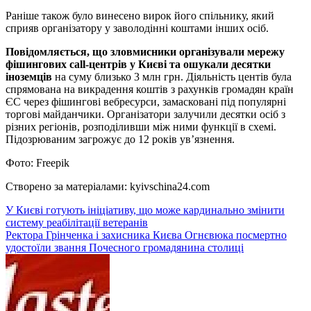
Раніше також було винесено вирок його спільнику, який
сприяв організатору у заволодінні коштами інших осіб.
Повідомляється, що зловмисники організували мережу
фішингових call-центрів у Києві та ошукали десятки
іноземців
на суму близько 3 млн грн. Діяльність центів була
спрямована на викрадення коштів з рахунків громадян країн
ЄС через фішингові вебресурси, замасковані під популярні
торгові майданчики. Організатори залучили десятки осіб з
різних регіонів, розподіливши між ними функції в схемі.
Підозрюваним загрожує до 12 років ув’язнення.
Фото: Freepik
Створено за матеріалами: kyivschina24.com
Навігація
У Києві готують ініціативу, що може кардинально змінити
систему реабілітації ветеранів
записів
Ректора Грінченка і захисника Києва Огнєвюка посмертно
удостоїли звання Почесного громадянина столиці