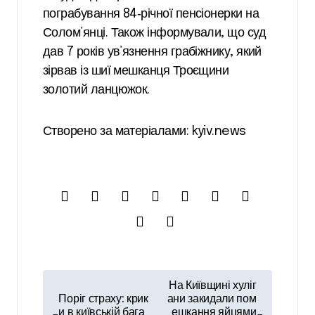
пограбування 84‑річної пенсіонерки на
Солом’янці. Також інформували, що суд
дав 7 років ув’язнення грабіжнику, який
зірвав із шиї мешканця Троєщини
золотий ланцюжок.
Створено за матеріалами: kyiv.news
Н
На Київщині хуліг
а
Поріг страху: крик
ани закидали пом
и в київській бага
ешкання яйцями