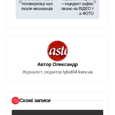
в
топоверхівці нал
— інцидент зафікс
якали мешканців
овано на ВІДЕО т
і
а ФОТО
г
а
ц
і
я
з
Автор
Олександр
а
Журналіст, редактор lybid34.kiev.ua
п
и
с
Схожі записи
і
в