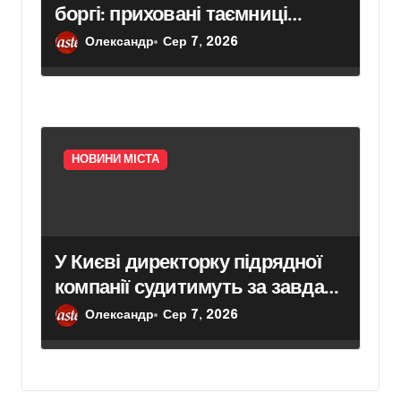
боргі: приховані таємниці
концесії білоцерківського
Олександр
Сер 7, 2026
водоканалу
НОВИНИ МІСТА
У Києві директорку підрядної
компанії судитимуть за завдані
збитки під час ремонту зони
Олександр
Сер 7, 2026
«Вербне»