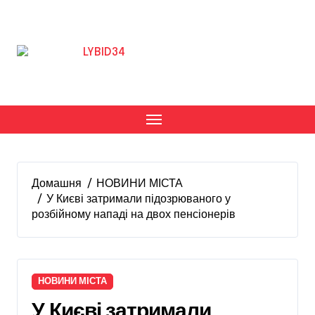
Перейти
до
вмісту
Домашня
НОВИНИ МІСТА
У Києві затримали підозрюваного у
розбійному нападі на двох пенсіонерів
НОВИНИ МІСТА
У Києві затримали