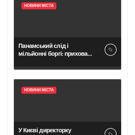
НОВИНИ МІСТА
Панамський слід і
мільйонні боргі: приховані
таємниці концесії
білоцерківського
водоканалу
НОВИНИ МІСТА
У Києві директорку