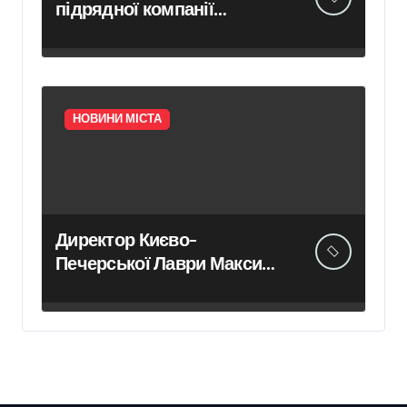
підрядної компанії
судитимуть за завдані
збитки під час ремонту
зони «Вербне»
НОВИНИ МІСТА
Директор Києво-
Печерської Лаври Максим
Остапенко в
ексклюзивному інтерв’ю
про головні події Києва