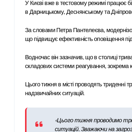
У Києві вже в тестовому режимі працює більше ніж 400 оновлених систем централізованого оповіщення на лівобережжі міста, зокрема
в Дарницькому, Деснянському та Дніпров
За словами Петра Пантелеєва, модернізов
що підвищує ефективність оповіщення під
Водночас він зазначив, що в столиці трив
складових системи реагування, зокрема 
Цього тижня в місті проводять триденні тр
надзвичайних ситуацій.
«Цього тижня проводимо триде
ситуацій. Зважаючи на загрозу