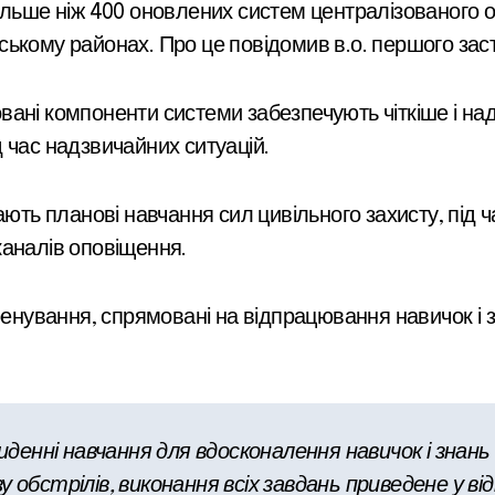
ському районах. Про це повідомив в.о. першого за
ані компоненти системи забезпечують чіткіше і над
 час надзвичайних ситуацій.
ають планові навчання сил цивільного захисту, під ч
каналів оповіщення.
енування, спрямовані на відпрацювання навичок і зна
нні навчання для вдосконалення навичок і знань під
 обстрілів, виконання всіх завдань приведене у ві