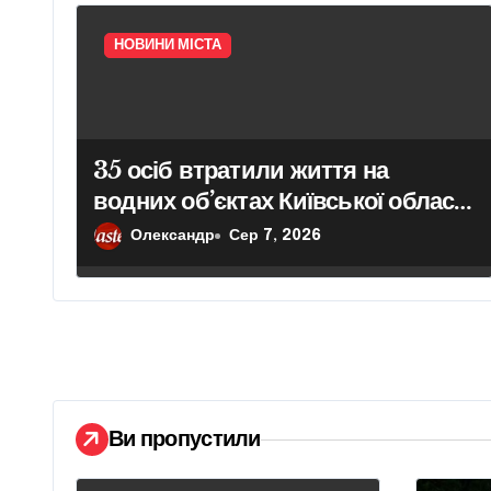
з
НОВИНИ МІСТА
а
п
и
35 осіб втратили життя на
водних об’єктах Київської області
с
з початку року
Олександр
Сер 7, 2026
і
в
Ви пропустили