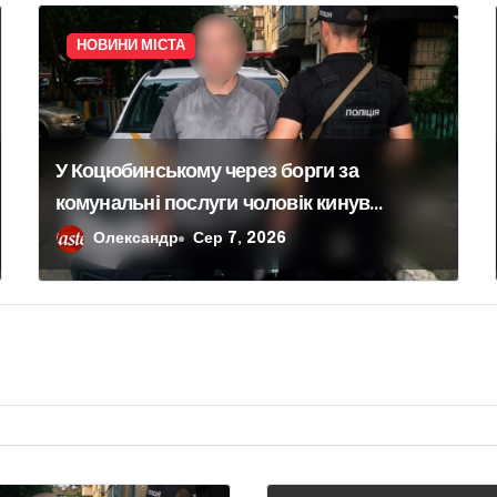
НОВИНИ МІСТА
У Коцюбинському через борги за
комунальні послуги чоловік кинув
гранату в офіс підприємства
Олександр
Сер 7, 2026