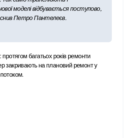
ової моделі відбувається поступово,
ояснив Петро Пантелеєв.
: протягом багатьох років ремонти
лер закривають на плановий ремонт у
опотоком.