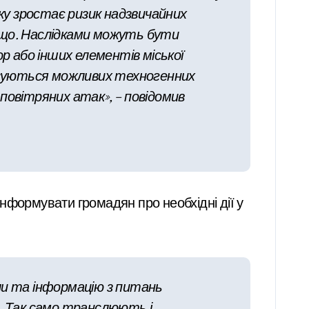
ку зростає ризик надзвичайних
тощо. Наслідками можуть бути
р або інших елементів міської
тосуються можливих техногенних
 повітряних атак», – повідомив
нформувати громадян про необхідні дії у
ли та інформацію з питань
й. Так само транслюють і