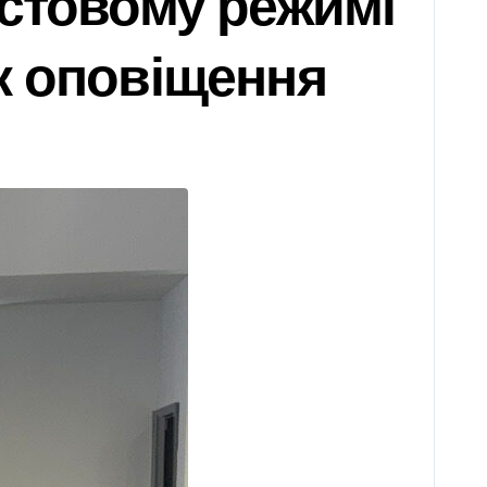
естовому режимі
к оповіщення