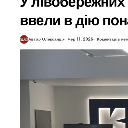
У лівобережних
ввели в дію по
Автор Олександр
Чер 11, 2026
Коментарів не