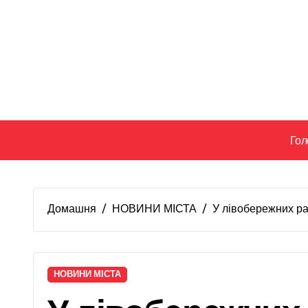
Перейти
до
вмісту
Гол
Домашня
НОВИНИ МІСТА
У лівобережних ра
НОВИНИ МІСТА