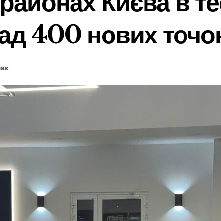
 районах Києва в т
над 400 нових точо
має