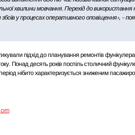
ьної хвилини мовчання. Перехід до використання н
и збоїв у процесах оперативного оповіщення», – п
тикували підхід до планування ремонтів фунікулера
оку. Понад десять років поспіль столичний фуніку
й період нібито характеризується зниженим пасажир
.com