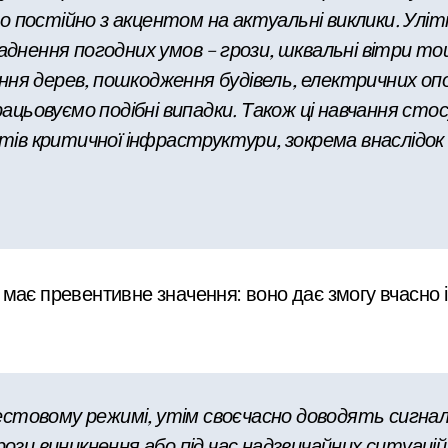
о постійно з акцентом на актуальні виклики. Уліт
кладнення погодних умов – грози, шквальні вітри 
ння дерев, пошкодження будівель, електричних опо
ацьовуємо подібні випадки. Також ці навчання с
єктів критичної інфраструктури, зокрема внаслідок
має превентивне значення: воно дає змогу вчасно і
естовому режимі, утім своєчасно доводять сигна
грози виникнення або під час надзвичайних ситуаці