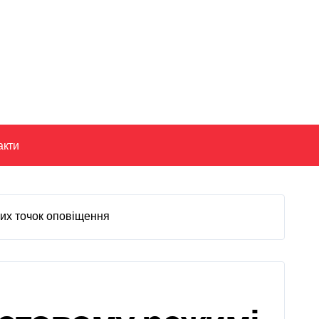
акти
вих точок оповіщення