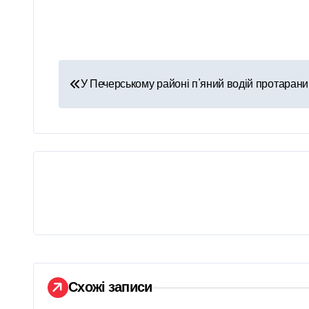
Н
У Печерському районі п’яний водій протаран
а
в
і
г
а
ц
і
Схожі записи
я