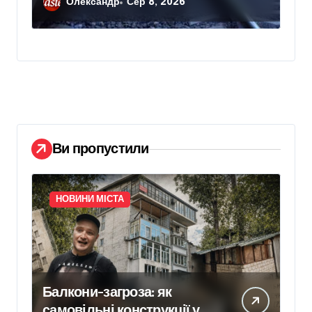
Олександр
Сер 8, 2026
Ви пропустили
НОВИНИ МІСТА
Балкони-загроза: як
самовільні конструкції у