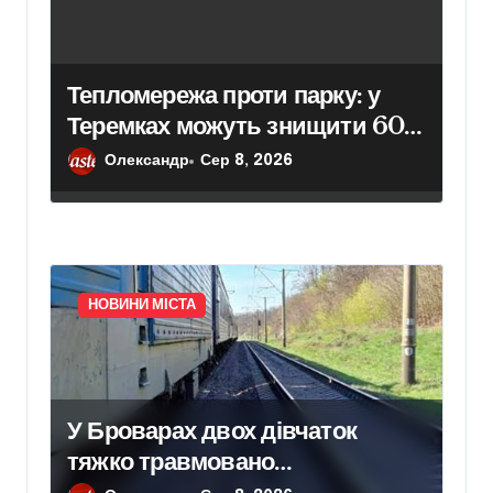
Тепломережа проти парку: у
Теремках можуть знищити 600
дерев
Олександр
Сер 8, 2026
НОВИНИ МІСТА
У Броварах двох дівчаток
тяжко травмовано
електричним струмом