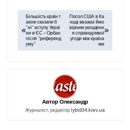
Н
Більшість країн т
Посол США в Ка
а
акож сказали б
наді вважає ймо
“ні” вступу Украї
вірним укладенн
в
ни в ЄС – Орбан
я справедливої
після “референд
угоди між країна
і
уму”
ми
г
а
ц
і
я
з
Автор
Олександр
а
Журналіст, редактор lybid34.kiev.ua
п
и