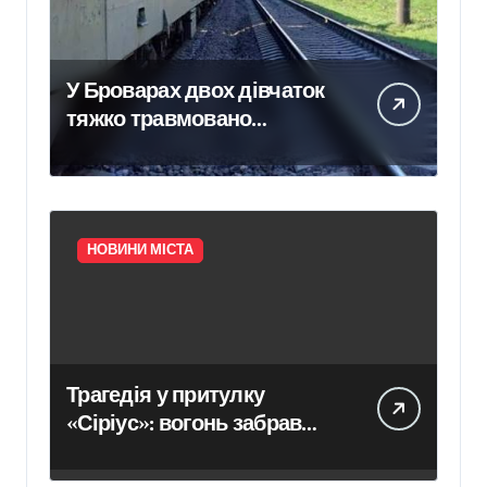
У Броварах двох дівчаток
тяжко травмовано
електричним струмом
НОВИНИ МІСТА
Трагедія у притулку
«Сіріус»: вогонь забрав
життя восьми собак