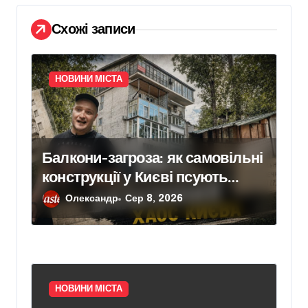
с
Схожі записи
і
в
НОВИНИ МІСТА
Балкони-загроза: як самовільні
конструкції у Києві псують
фасади будинків і ставлять під
Олександр
Сер 8, 2026
ризик сусідів
НОВИНИ МІСТА