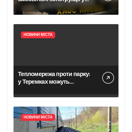
Києві псують фасади
будинків і ставлять під
ризик сусідів
НОВИНИ МІСТА
Тепломережа проти парку:
у Теремках можуть
знищити 600 дерев
НОВИНИ МІСТА