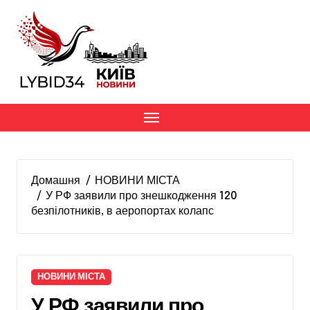
Перейти
до
вмісту
Домашня
НОВИНИ МІСТА
У РФ заявили про знешкодження 120
безпілотників, в аеропортах колапс
НОВИНИ МІСТА
У РФ заявили про