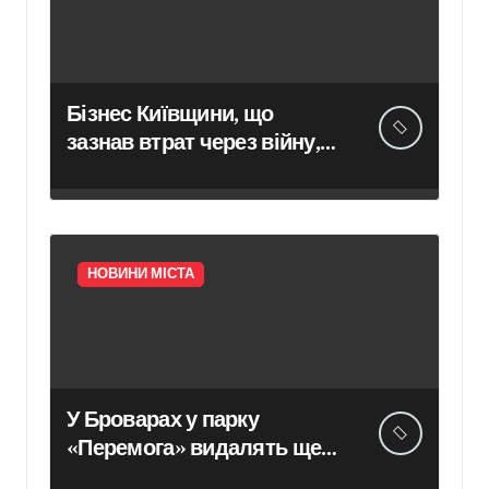
Бізнес Київщини, що
зазнав втрат через війну,
може розраховувати на
компенсацію понад 400
тис. грн
НОВИНИ МІСТА
У Броварах у парку
«Перемога» видалять ще
20 дерев, уражених