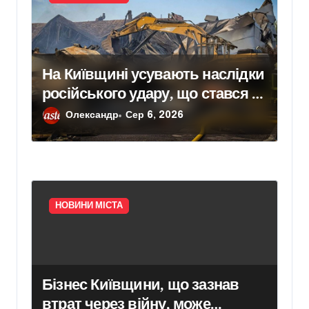
На Київщині усувають наслідки
російського удару, що стався 5
серпня (ФОТО)
Олександр
Сер 6, 2026
НОВИНИ МІСТА
Бізнес Київщини, що зазнав
втрат через війну, може