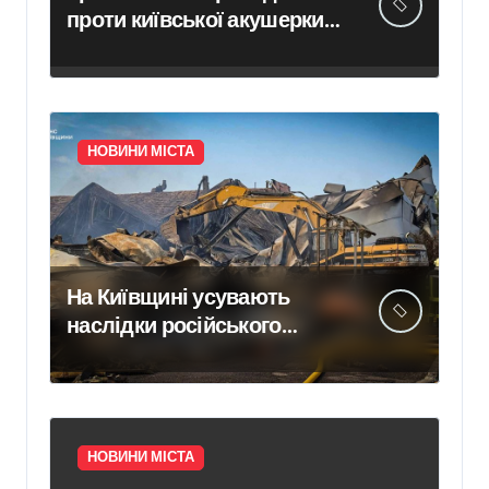
проти київської акушерки-
гінеколога через
переривання вагітності
внаслідок хірургічного
втручання
НОВИНИ МІСТА
На Київщині усувають
наслідки російського
удару, що стався 5 серпня
(ФОТО)
НОВИНИ МІСТА