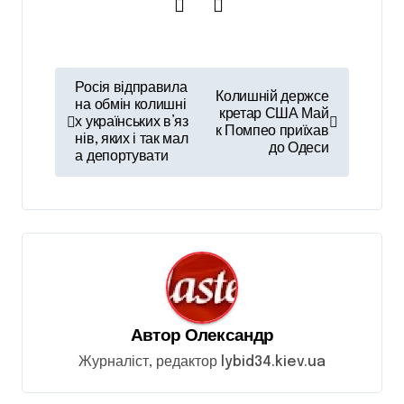
Н
Росія відправила
Колишній держсе
а
на обмін колишні
кретар США Май
х українських в’яз
к Помпео приїхав
в
нів, яких і так мал
до Одеси
а депортувати
і
г
а
ц
і
я
Автор
Олександр
з
Журналіст, редактор lybid34.kiev.ua
а