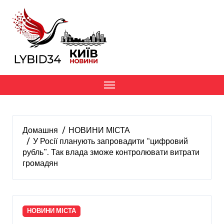
Перейти
до
вмісту
Домашня
НОВИНИ МІСТА
У Росії планують запровадити “цифровий
рубль”. Так влада зможе контролювати витрати
громадян
НОВИНИ МІСТА