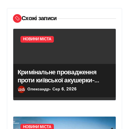
п
и
Схожі записи
с
і
в
НОВИНИ МІСТА
Кримінальне провадження
проти київської акушерки-
гінеколога через переривання
Олександр
Сер 6, 2026
вагітності внаслідок
хірургічного втручання
НОВИНИ МІСТА