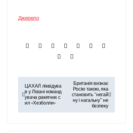
Джерело
Н
Британія визнає
ЦАХАЛ ліквідува
а
Росію такою, яка
в у Лівані команд
становить “негай
увача ракетних с
в
ну і нагальну” не
ил «Хезболли»
безпеку
і
г
а