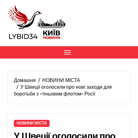
Перейти
до
вмісту
Домашня
НОВИНИ МІСТА
У Швеції оголосили про нові заходи для
боротьби з «тіньовим флотом» Росії
НОВИНИ МІСТА
У Швеції оголосили про