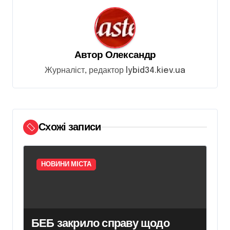
ц
і
я
Автор
Олександр
з
Журналіст, редактор lybid34.kiev.ua
а
п
и
Схожі записи
с
і
в
НОВИНИ МІСТА
БЕБ закрило справу щодо