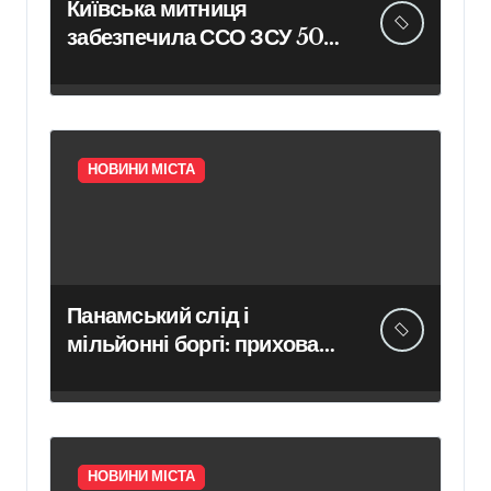
Київська митниця
забезпечила ССО ЗСУ 50
смартфонами
НОВИНИ МІСТА
Панамський слід і
мільйонні боргі: приховані
таємниці концесії
білоцерківського
водоканалу
НОВИНИ МІСТА