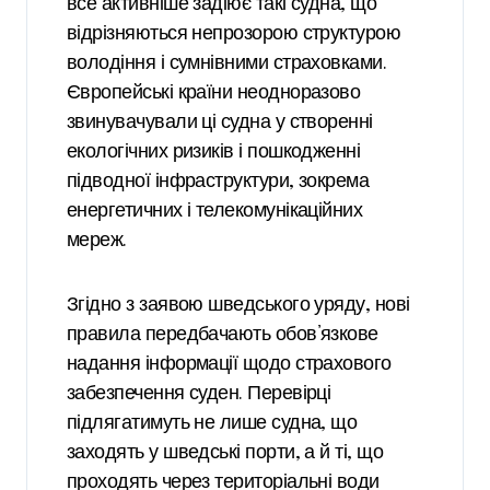
все активніше задіює такі судна, що
відрізняються непрозорою структурою
володіння і сумнівними страховками.
Європейські країни неодноразово
звинувачували ці судна у створенні
екологічних ризиків і пошкодженні
підводної інфраструктури, зокрема
енергетичних і телекомунікаційних
мереж.
Згідно з заявою шведського уряду, нові
правила передбачають обов’язкове
надання інформації щодо страхового
забезпечення суден. Перевірці
підлягатимуть не лише судна, що
заходять у шведські порти, а й ті, що
проходять через територіальні води