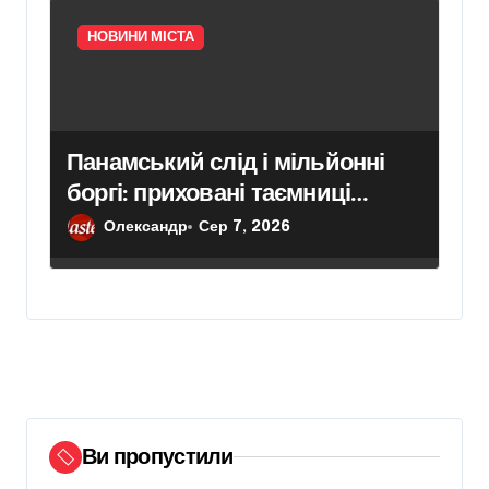
НОВИНИ МІСТА
Панамський слід і мільйонні
боргі: приховані таємниці
концесії білоцерківського
Олександр
Сер 7, 2026
водоканалу
Ви пропустили