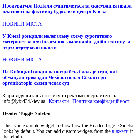
Прокуратура Поділля судитиметься за скасування права
власності на фіктивну будівлю в центрі Києва
НОВИНИ МІСТА
У Києві розкрили нелегальну схему сурогатного
материнства для іноземних замовників: двійня загинула
через передчасні пологи
НОВИНИ МІСТА
На Київщині викрили шахрайські кол-центри, які
обманули громадян Чехії на понад 12 млн грн —
організаторів схеми чекає суд
З приводу питань по сайту та реклами звертайтесь на
info@lybid34.kiev.ua |
Контакти
|
Політика конфіндеційності
Header Toggle Sidebar
This is an example widget to show how the Header Toggle Sidebar
looks by default. You can add custom widgets from the
віджети
in
the admin.