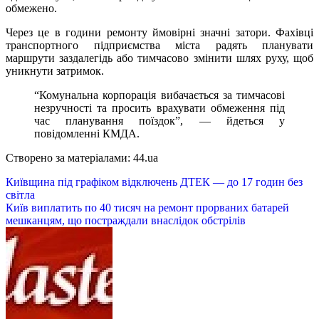
обмежено.
Через це в години ремонту ймовірні значні затори. Фахівці
транспортного підприємства міста радять планувати
маршрути заздалегідь або тимчасово змінити шлях руху, щоб
уникнути затримок.
“Комунальна корпорація вибачаєтьcя за тимчасові
незручності та просить врахувати обмеження під
час планування поїздок”, — йдеться у
повідомленні КМДА.
Створено за матеріалами: 44.ua
Навігація
Київщина під графіком відключень ДТЕК — до 17 годин без
світла
записів
Київ виплатить по 40 тисяч на ремонт прорваних батарей
мешканцям, що постраждали внаслідок обстрілів