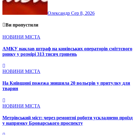
Олександр
Сер 8, 2026
Ви пропустили
НОВИНИ МІСТА
АМКУ наклав штраф на кияівських операторів сміттєвого
ринку у розмірі 313 тисяч гривень
НОВИНИ МІСТА
На Київщині пожежа знищила 20 вольєрів у притулку для
тварин
НОВИНИ МІСТА
Метрівський міст: через ремонтні роботи ускладнено проїзд
у напрямку Броварського проспекту