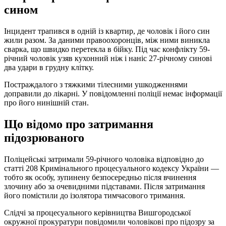
сином
Інцидент трапився в одній із квартир, де чоловік і його син
жили разом. За даними правоохоронців, між ними виникла
сварка, що швидко перетекла в бійку. Під час конфлікту 59-
річний чоловік узяв кухонний ніж і наніс 27-річному синові
два удари в грудну клітку.
Постраждалого з тяжкими тілесними ушкодженнями
доправили до лікарні. У повідомленні поліції немає інформації
про його нинішній стан.
Що відомо про затримання
підозрюваного
Поліцейські затримали 59-річного чоловіка відповідно до
статті 208 Кримінального процесуального кодексу України —
тобто як особу, зупинену безпосередньо після вчинення
злочину або за очевидними підставами. Після затримання
його помістили до ізолятора тимчасового тримання.
Слідчі за процесуального керівництва Вишгородської
окружної прокуратури повідомили чоловікові про підозру за