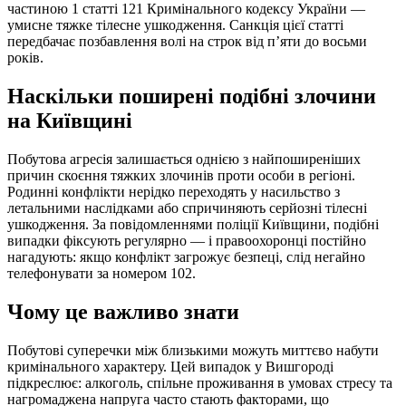
частиною 1 статті 121 Кримінального кодексу України —
умисне тяжке тілесне ушкодження. Санкція цієї статті
передбачає позбавлення волі на строк від п’яти до восьми
років.
Наскільки поширені подібні злочини
на Київщині
Побутова агресія залишається однією з найпоширеніших
причин скоєння тяжких злочинів проти особи в регіоні.
Родинні конфлікти нерідко переходять у насильство з
летальними наслідками або спричиняють серйозні тілесні
ушкодження. За повідомленнями поліції Київщини, подібні
випадки фіксують регулярно — і правоохоронці постійно
нагадують: якщо конфлікт загрожує безпеці, слід негайно
телефонувати за номером 102.
Чому це важливо знати
Побутові суперечки між близькими можуть миттєво набути
кримінального характеру. Цей випадок у Вишгороді
підкреслює: алкоголь, спільне проживання в умовах стресу та
нагромаджена напруга часто стають факторами, що