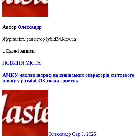
Автор
Олександр
Журналіст, редактор lybid34.kiev.ua
Схожі записи
НОВИНИ МІСТА
АМКУ наклав штраф на кияівських операторів сміттєвого
ринку у розмірі 313 тисяч гривень
Олександр
Сер 8, 2026