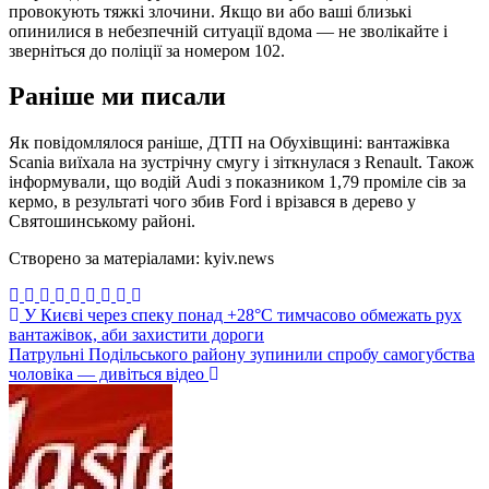
провокують тяжкі злочини. Якщо ви або ваші близькі
опинилися в небезпечній ситуації вдома — не зволікайте і
зверніться до поліції за номером 102.
Раніше ми писали
Як повідомлялося раніше, ДТП на Обухівщині: вантажівка
Scania виїхала на зустрічну смугу і зіткнулася з Renault. Також
інформували, що водій Audi з показником 1,79 проміле сів за
кермо, в результаті чого збив Ford і врізався в дерево у
Святошинському районі.
Створено за матеріалами: kyiv.news
Навігація
У Києві через спеку понад +28°C тимчасово обмежать рух
вантажівок, аби захистити дороги
записів
Патрульні Подільського району зупинили спробу самогубства
чоловіка — дивіться відео