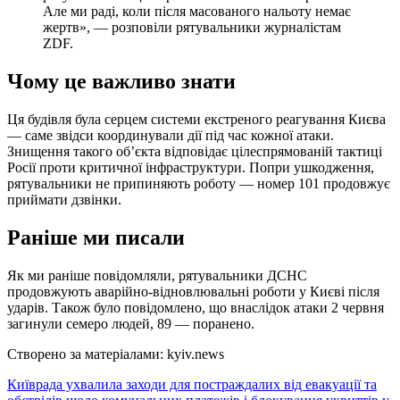
Але ми раді, коли після масованого нальоту немає
жертв», — розповіли рятувальники журналістам
ZDF.
Чому це важливо знати
Ця будівля була серцем системи екстреного реагування Києва
— саме звідси координували дії під час кожної атаки.
Знищення такого об’єкта відповідає цілеспрямованій тактиці
Росії проти критичної інфраструктури. Попри ушкодження,
рятувальники не припиняють роботу — номер 101 продовжує
приймати дзвінки.
Раніше ми писали
Як ми раніше повідомляли, рятувальники ДСНС
продовжують аварійно-відновлювальні роботи у Києві після
ударів. Також було повідомлено, що внаслідок атаки 2 червня
загинули семеро людей, 89 — поранено.
Створено за матеріалами: kyiv.news
Навігація
Київрада ухвалила заходи для постраждалих від евакуації та