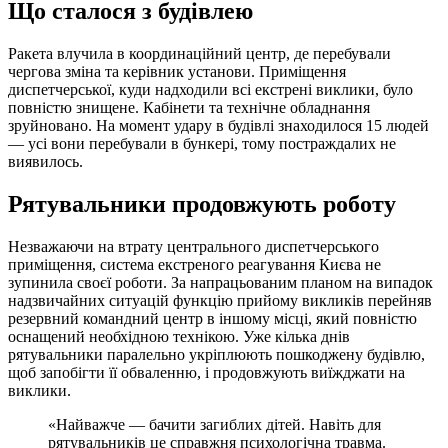
Що сталося з будівлею
Ракета влучила в координаційний центр, де перебували
чергова зміна та керівник установи. Приміщення
диспетчерської, куди надходили всі екстрені виклики, було
повністю знищене. Кабінети та технічне обладнання
зруйновано. На момент удару в будівлі знаходилося 15 людей
— усі вони перебували в бункері, тому постраждалих не
виявилось.
Рятувальники продовжують роботу
Незважаючи на втрату центрального диспетчерського
приміщення, система екстреного реагування Києва не
зупинила своєї роботи. За напрацьованим планом на випадок
надзвичайних ситуацій функцію прийому викликів перейняв
резервний командний центр в іншому місці, який повністю
оснащений необхідною технікою. Уже кілька днів
рятувальники паралельно укріплюють пошкоджену будівлю,
щоб запобігти її обваленню, і продовжують виїжджати на
виклики.
«Найважче — бачити загиблих дітей. Навіть для
рятувальників це справжня психологічна травма.