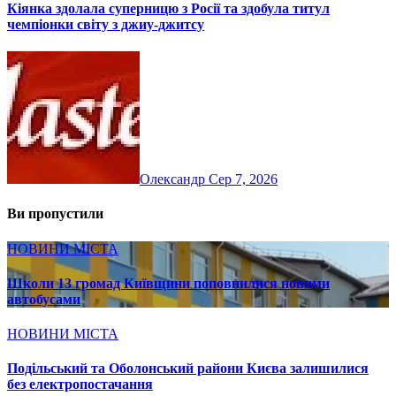
Кіянка здолала суперницю з Росії та здобула титул
чемпіонки світу з джиу-джитсу
Олександр
Сер 7, 2026
Ви пропустили
НОВИНИ МІСТА
Школи 13 громад Київщини поповнилися новими
автобусами
НОВИНИ МІСТА
Подільський та Оболонський райони Києва залишилися
без електропостачання