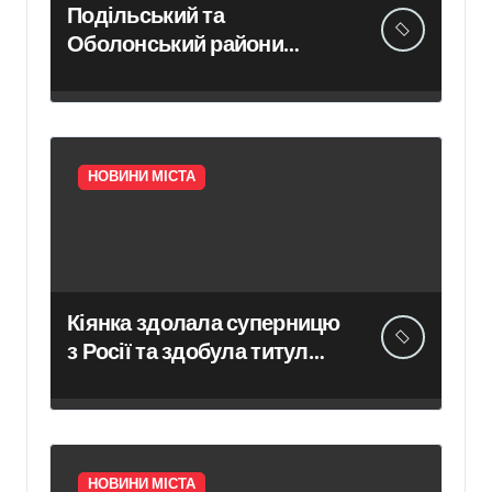
Подільський та
Оболонський райони
Києва залишилися без
електропостачання
НОВИНИ МІСТА
Кіянка здолала суперницю
з Росії та здобула титул
чемпіонки світу з джиу-
джитсу
НОВИНИ МІСТА