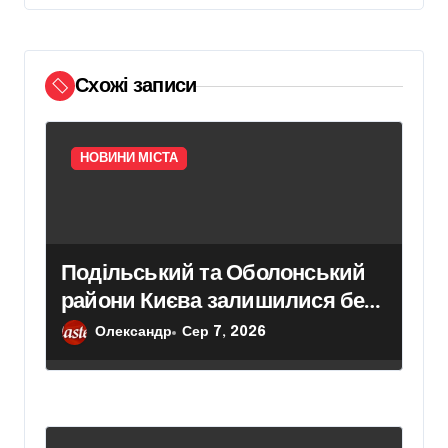
и
с
і
Схожі записи
в
НОВИНИ МІСТА
Подільський та Оболонський
райони Києва залишилися без
електропостачання
Олександр
Сер 7, 2026