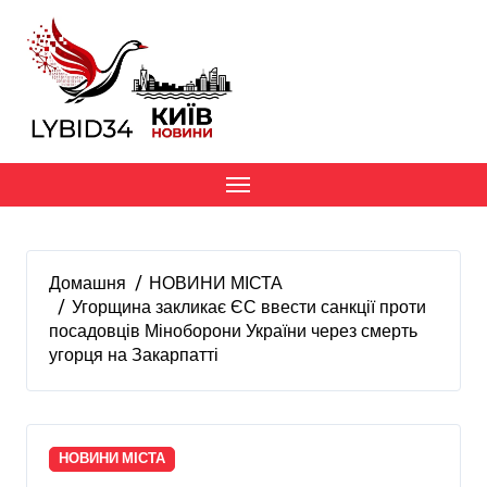
Перейти
до
вмісту
Домашня
НОВИНИ МІСТА
Угорщина закликає ЄС ввести санкції проти
посадовців Міноборони України через смерть
угорця на Закарпатті
НОВИНИ МІСТА