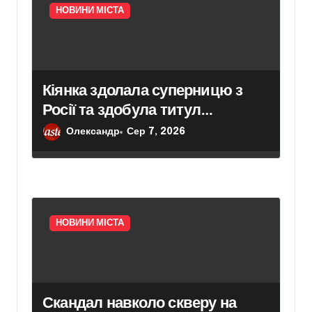
НОВИНИ МІСТА
Кіянка здолала суперницю з
Росії та здобула титул
чемпіонки світу з джиу-джитсу
Олександр
Сер 7, 2026
НОВИНИ МІСТА
Скандал навколо скверу на