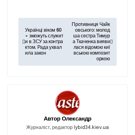
Н
Противниця Чайк
а
Українці віком 60
овського: молод
+ зможуть служит
ша сестра Тимур
в
и в ЗСУ за контра
а Ткаченка вияви
ктом. Рада ухвал
лася відомою киї
і
ила закон
вською композит
оркою
г
а
ц
і
я
з
Автор
Олександр
а
Журналіст, редактор lybid34.kiev.ua
п