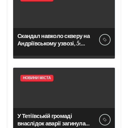
Скандал навколо скверу на
Андріївському узвозі, 5:
Мінкульт заперечує
погодження робіт –
Новини Києва
НОВИНИ МІСТА
У Тетіївській громаді
внаслідок аварії загинула