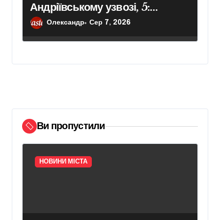
Андріївському узвозі, 5:
Мінкульт заперечує погодження
Олександр
Сер 7, 2026
робіт – Новини Києва
Ви пропустили
НОВИНИ МІСТА