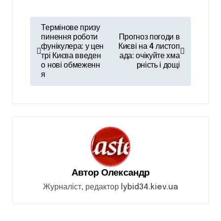
Н
Термінове призу
а
пинення роботи
Прогноз погоди в
фунікулера: у цен
Києві на 4 листоп
в
трі Києва введен
ада: очікуйте хма
о нові обмеженн
рність і дощі
і
я
г
а
ц
і
я
з
Автор
Олександр
а
Журналіст, редактор lybid34.kiev.ua
п
и