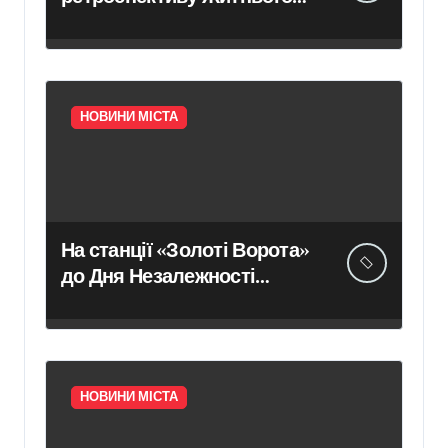
ринку в архівних кадрах
проєкту «Стародавній
Київ»
НОВИНИ МІСТА
На станції «Золоті Ворота»
до Дня Незалежності
відкрили тематичну
виставку – Новини Києва –
Головні події міста
сьогодні
НОВИНИ МІСТА