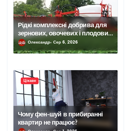
Рідкі комплексні добрива для
зернових, овочевих і плодових
культур: особливості вибору
Олександр
Сер 6, 2026
Цікаве
Чому фен-шуй в прибиранні
квартир не працює?