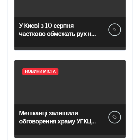
У Києві з 10 серпня
частково обмежать рух на
двох проспектах
НОВИНИ МІСТА
Мешканці залишили
обговорення храму УГКЦ
на вулиці Північній: зустріч
так і не відбулася –