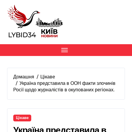
Перейти
до
вмісту
Домашня
Цікаве
Україна представила в ООН факти злочинів
Росії щодо журналістів в окупованих регіонах.
Цікаве
Україна представила в