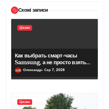
с
Схожі записи
і
в
Цікаве
Как выбрать смарт-часы
Samsung, а не просто взять
модель подороже
Олександр
Сер 7, 2026
Цікаве