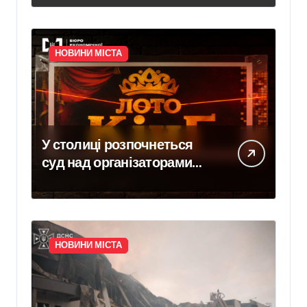
Новини Києва – Головні
події міста сьогодні
НОВИНИ МІСТА
У столиці розпочнеться
суд над організаторами
підпільної мережі з 39
казино
НОВИНИ МІСТА