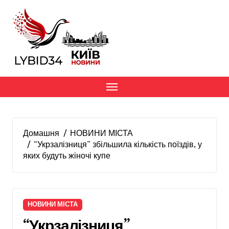
Перейти
до
вмісту
Домашня
НОВИНИ МІСТА
“Укрзалізниця” збільшила кількість поїздів, у
яких будуть жіночі купе
НОВИНИ МІСТА
“Укрзалізниця”