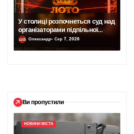
У столиці розпочнеться суд над
організаторами підпільної
мережі з 39 казино
Олександр
Сер 7, 2026
Ви пропустили
НОВИНИ МІСТА