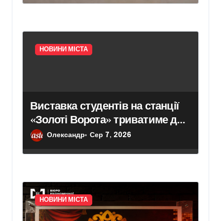
НОВИНИ МІСТА
Виставка студентів на станції
«Золоті Ворота» триватиме до
25 серпня – Новини Києва –
Олександр
Сер 7, 2026
Головні події міста сьогодні
НОВИНИ МІСТА