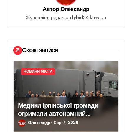
з
Автор
Олександр
а
Журналіст, редактор lybid34.kiev.ua
п
и
с
Схожі записи
і
в
НОВИНИ МІСТА
Медики Ірпінської громади
отримали автономний
медичний модуль від місцевої
Олександр
Сер 7, 2026
влади