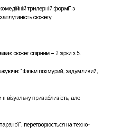
комедійній трилерній формі” з
 заплутаність сюжету
жає сюжет спірним – 2 зірки з 5.
важуючи: “Фільм похмурий, задумливий,
її візуальну привабливість, але
параної”, перетворюється на техно-