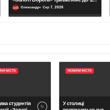
серпня – Новини Києва – Головні
Олександр
Сер 7, 2026
події міста сьогодні
НИ МІСТА
НОВИНИ МІСТА
вка студентів
У столиці
анції «Золоті
розпочнеться суд