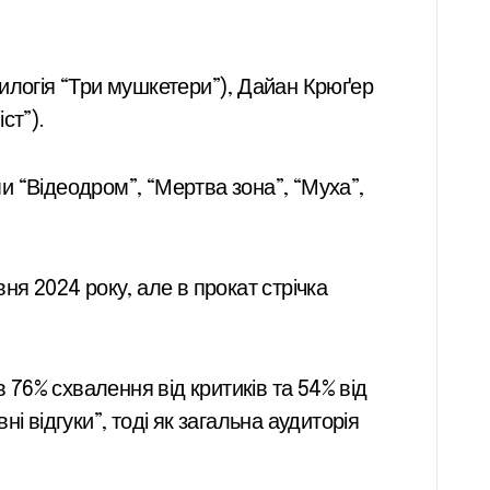
 дилогія “Три мушкетери”), Дайан Крюґер
ст”).
и “Відеодром”, “Мертва зона”, “Муха”,
ня 2024 року, але в прокат стрічка
 76% схвалення від критиків та 54% від
ні відгуки”, тоді як загальна аудиторія