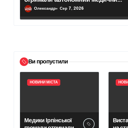
с
модуль від місцевої влади
Олександр
Сер 7, 2026
і
в
Ви пропустили
НОВИНИ МІСТА
НОВИ
Медики Ірпінської
Виста
громади отримали
на ст