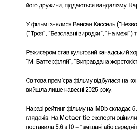
його дружини, піддаються вандалізму. К
У фільмі знялися Венсан Кассель (“Незвор
(“Троя”, “Безславні виродки”, “На межі”) т
Режисером став культовий канадський хор
“М. Баттерфляй”, “Виправдана жорстокіст
Світова прем’єра фільму відбулася на кон
вийшла лише навесні 2025 року.
Наразі рейтинг фільму на IMDb складає 5,
глядачів. На Metacritic експерти оцінили с
поставила 5,6 з 10 — “змішані або середні 