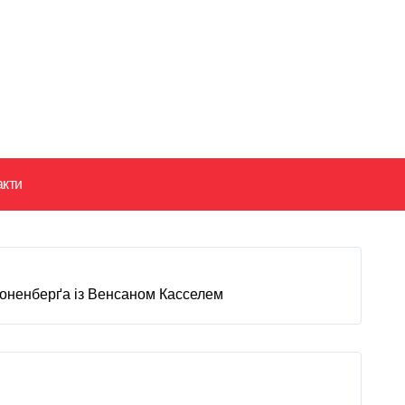
акти
роненберґа із Венсаном Касселем