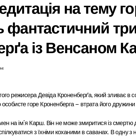
дитація на тему го
ь фантастичний тр
ерґа із Венсаном К
ає
особисте горе Кроненберга — втрата його дружини у
лкуватися з їхніми коханими в саванах. В одну з но