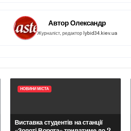
Автор
Олександр
Журналіст, редактор lybid34.kiev.ua
НОВИНИ МІСТА
Виставка студентів на станції
«Золоті Ворота» триватиме до 25