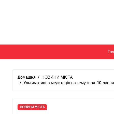
Перейти
до
вмісту
Го
Домашня
НОВИНИ МІСТА
Ультимативна медитація на тему горя. 10 липн
НОВИНИ МІСТА