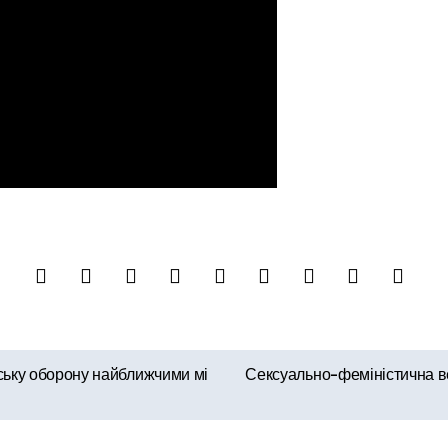
нську оборону найближчими мі
Сексуально-феміністична в