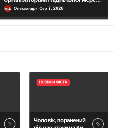
з 39 казино
Олександр
Сер 7, 2026
НОВИНИ МІСТА
Чоловік, поранений
під час атаки на Київ