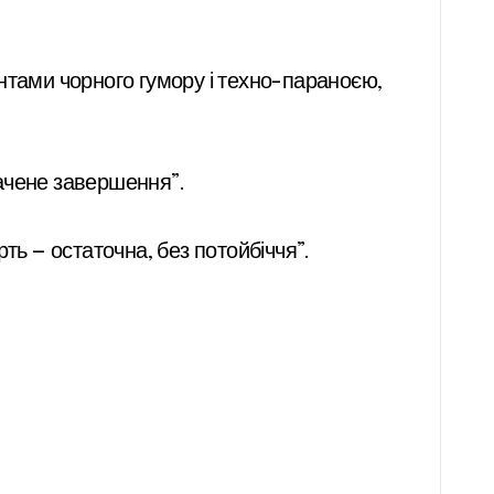
нтами чорного гумору і техно-параноєю,
ачене завершення”.
ь — остаточна, без потойбіччя”.