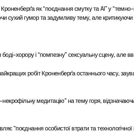
 Кроненберґа як “поєднання смутку та AI” у “темно-
чи сухий гумор та задумливу тему, але критикуючи
боді-хорору і “помпезну” сексуальну сцену, але вва
найкращих робіт Кроненберґа останнього часу, зау
-некрофільну медитацію” на тему горя, відзначаючи 
яє “поєднання особистої втрати та технологічної 