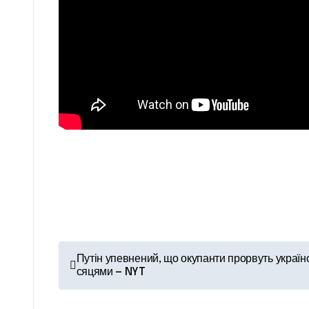
Н
Путін упевнений, що окупанти прорвуть украї
сяцями — NYT
а