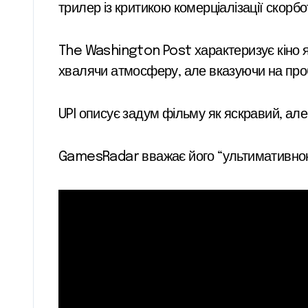
трилер із критикою комерціалізації скорбо
The Washington Post характеризує кіно я
хвалячи атмосферу, але вказуючи на про
UPI описує задум фільму як яскравий, а
GamesRadar вважає його “ультимативною 