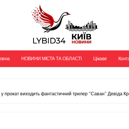
ловна
НОВИНИ МІСТА ТА ОБЛАСТІ
Цікаве
Конт
я у прокат виходить фантастичний трилер “Саван” Девіда К