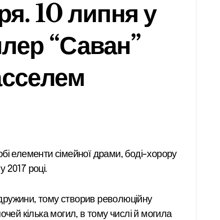
ря. 10 липня у
илер “Саван”
асселем
 2017 році.
чей кілька могил, в тому числі й могила