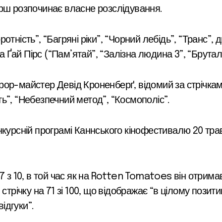
арш розпочинає власне розслідування.
отність”, “Багряні ріки”, “Чорний лебідь”, “Транс”,
а Ґай Пірс (“Пам’ятай”, “Залізна людина 3”, “Бруталі
ор-майстер Девід Кроненберґ, відомий за стрічкам
ь”, “Небезпечний метод”, “Космополіс”.
курсній програмі Каннського кінофестивалю 20 трав
7 з 10, в той час як на Rotten Tomatoes він отримав
трічку на 71 зі 100, що відображає “в цілому позитив
відгуки”.