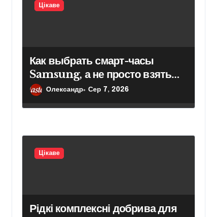
Цікаве
Как выбрать смарт-часы
Samsung, а не просто взять
модель подороже
Олександр
Сер 7, 2026
Цікаве
Рідкі комплексні добрива для