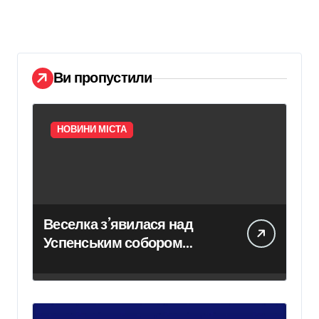
Ви пропустили
НОВИНИ МІСТА
Веселка з’явилася над
Успенським собором
Лаври після атаки дрона