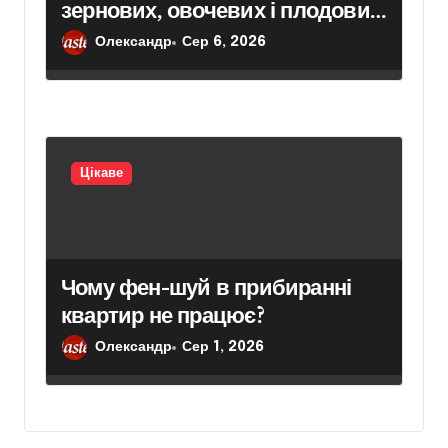
зернових, овочевих і плодових
культур: особливості вибору
Олександр
Сер 6, 2026
Цікаве
Чому фен-шуй в прибиранні
квартир не працює?
Олександр
Сер 1, 2026