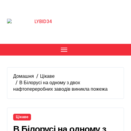
Перейти
до
вмісту
Домашня
Цікаве
В Білорусі на одному з двох
нафтопереробних заводів виникла пожежа
Цікаве
В Білорусі на одному з