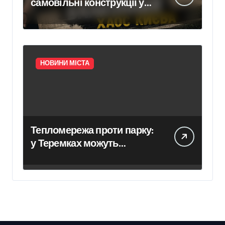
самовільні конструкції у
Києві псують фасади
будинків і ставлять під
ризик сусідів
НОВИНИ МІСТА
Тепломережа проти парку:
у Теремках можуть
знищити 600 дерев