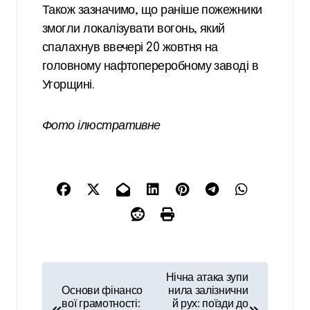
Також зазначимо, що раніше пожежники
змогли локалізувати вогонь, який
спалахнув ввечері 20 жовтня на
головному нафтопереробному заводі в
Угорщині.
Фото ілюстративне
Н
Нічна атака зупи
а
Основи фінансо
нила залізнични
вої грамотності:
й рух: поїзди до