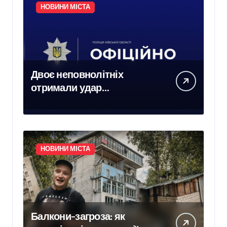
НОВИНИ МІСТА
Двоє неповнолітніх
отримали удар
електричним струмом на
залізничних коліях у
Броварах
НОВИНИ МІСТА
Балкони-загроза: як