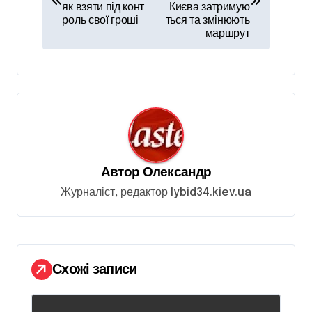
в
як взяти під конт
Києва затримую
роль свої гроші
ться та змінюють
і
маршрут
г
а
ц
і
я
з
Автор
Олександр
а
Журналіст, редактор lybid34.kiev.ua
п
и
с
Схожі записи
і
в