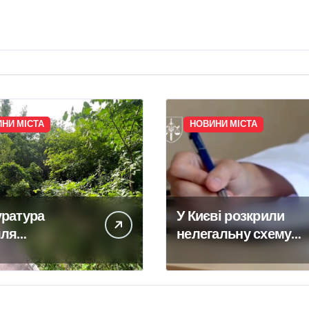
НИ МІСТА
НОВИНИ МІСТА
уратура
У Києві розкрили
лля
нелегальну схему
иметься за
сурогатного
вання права
материнства для
ості на
іноземних
вну будівлю в
замовників: двійня