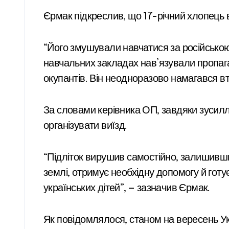
Єрмак підкреслив, що 17-річний хлопець ві
“Його змушували навчатися за російською
навчальних закладах нав’язували пропага
окупантів. Він неодноразово намагався вт
За словами керівника ОП, завдяки зусил
організувати виїзд.
“Підліток вирушив самостійно, залишивши м
землі, отримує необхідну допомогу й гот
українських дітей”, — зазначив Єрмак.
Як повідомлялося, станом на вересень Ук