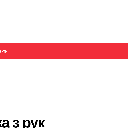
акти
а з рук