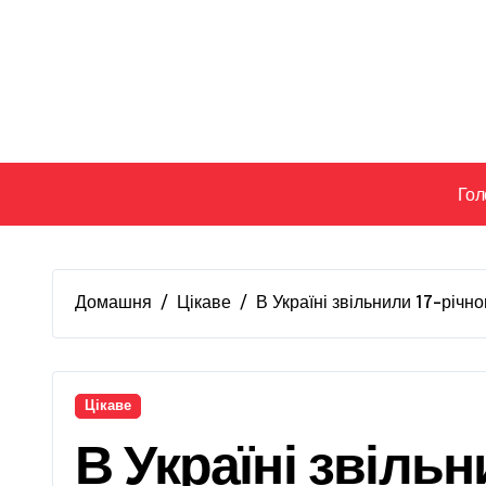
Перейти
до
вмісту
Гол
Домашня
Цікаве
В Україні звільнили 17-річно
Цікаве
В Україні звільн