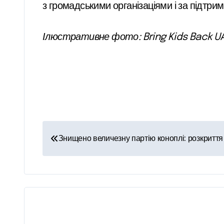
з громадськими організаціями і за підтрим
Ілюстративне фото: Bring Kids Back U
Н
Знищено величезну партію коноплі: розкриття 
а
в
і
г