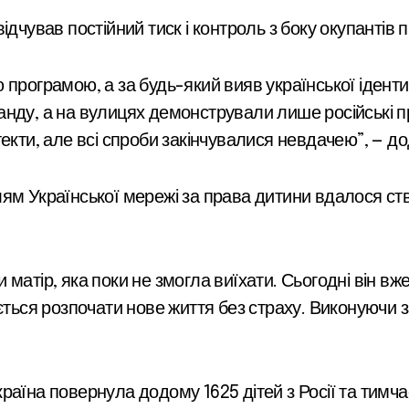
дчував постійний тиск і контроль з боку окупантів п
 програмою, а за будь-який вияв української іденти
нду, а на вулицях демонстрували лише російські пр
екти, але всі спроби закінчувалися невдачею”, — до
лям Української мережі за права дитини вдалося с
атір, яка поки не змогла виїхати. Сьогодні він вже 
ується розпочати нове життя без страху. Виконуючи
раїна повернула додому 1625 дітей з Росії та тимча