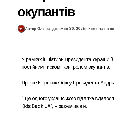
окупантів
Автор Олександр
Жов 30, 2025
Коментарів н
У рамках ініціативи Президента України Bring Kids Back UA вдалося повернути додому 17-річного хлопця, який понад два роки жив під
постійним тиском і контролем окупантів.
Про це Керівник Офісу Президента Андрі
“Ще одного українського підлітка вдалося
Kids Back UA”, — зазначив він.