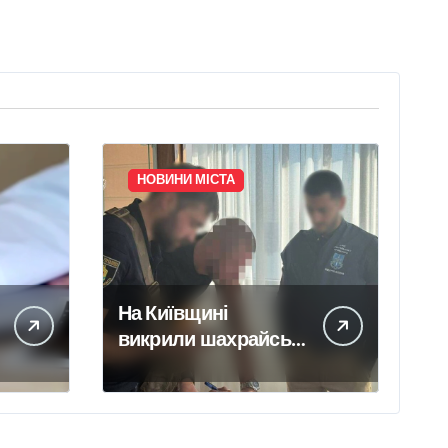
НОВИНИ МІСТА
На Київщині
викрили шахрайські
кол-центри, які
обманули громадян
Чехії на понад 12
млн грн —