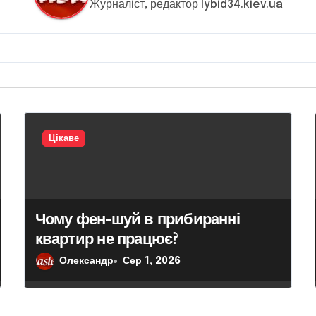
Журналіст, редактор lybid34.kiev.ua
Цікаве
Чому фен-шуй в прибиранні
квартир не працює?
Олександр
Сер 1, 2026