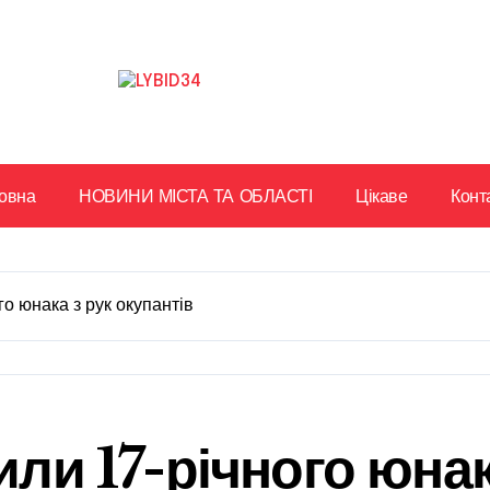
овна
НОВИНИ МІСТА ТА ОБЛАСТІ
Цікаве
Конт
го юнака з рук окупантів
или 17-річного юнак