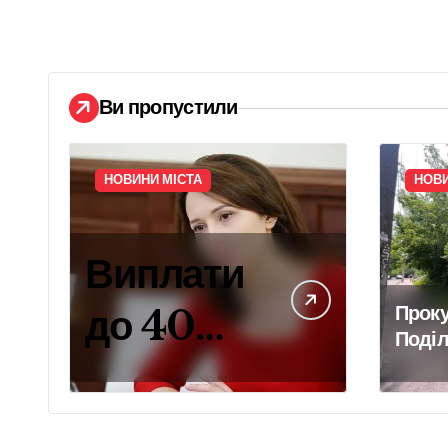
Ви пропустили
НОВИНИ МІСТА
НОВИ
Виплати
до 40
Прок
Поді
000 грн
судит
скасу
на
власн
фікти