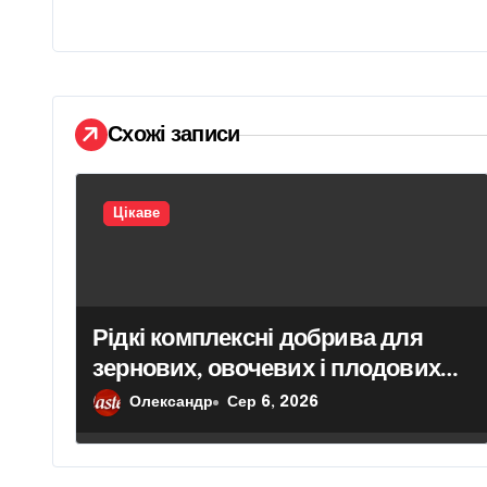
а
ц
і
Схожі записи
я
з
Цікаве
а
п
и
Рідкі комплексні добрива для
зернових, овочевих і плодових
с
культур: особливості вибору
Олександр
Сер 6, 2026
і
в