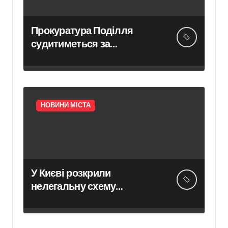
компенсації у
Києві
Прокуратура Поділля
судитиметься за
скасування права
власності на фіктивну
будівлю в центрі Києва
НОВИНИ МІСТА
У Києві розкрили
нелегальну схему
сурогатного материнства
для іноземних замовників:
двійня загинула через