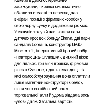
Камери відеоспостереження
зафіксували, як жінка систематично
обходила стелажі та перекладала
вибрані позиції з фірмових коробок у
свою чорну сумку й додатковий рюкзак.
У «закупівлю» увійшли: чотири пари
дитячих кросівок бренду Ekana, дві пари
сандалів Lomalla, конструктор LEGO
Minecraft, інтерактивний ігровий набір
«Повторюшка-Сплюшка», дитячий візок
для ляльок, три м’які іграшки, фірмовий
рюкзак Cyclone, одяг та солодощі. На
касі самообслуговування вона оплатили
лише магнітний конструктор і брелок,
після чого спокійно вийшла з
торговельної зали й удома віддала весь
«улов» дітям. Загальна вартість