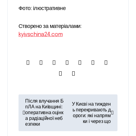
Фото: ілюстративне
Створено за матеріалами:
kyivschina24.com
Н
Після влучання Б
У Києві на тижден
а
пЛА на Київщині:
ь перекривають д
оперативна оцінк
ороги: які напрям
в
а радіаційної неб
ки і через що
езпеки
і