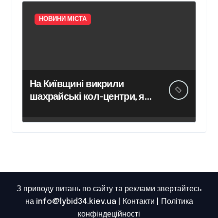
передчасні пологи
НОВИНИ МІСТА
На Київщині викрили
шахрайські кол-центри, які
обманули громадян Чехії
на понад 12 млн грн —
організаторів схеми чекає
суд
З приводу питань по сайту та реклами звертайтесь
на info@lybid34.kiev.ua |
Контакти
|
Політика
конфіндеційності