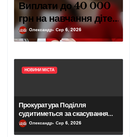
Виплати до 40 000
грн на навчання дітей
захисників: умови
Олександр
Сер 6, 2026
отримання
компенсації у Києві
НОВИНИ МІСТА
Прокуратура Поділля
судитиметься за скасування
права власності на фіктивну
Олександр
Сер 6, 2026
будівлю в центрі Києва