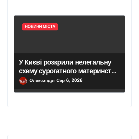
НОВИНИ МІСТА
У Києві розкрили нелегальну
схему сурогатного материнства
для іноземних замовників:
Олександр
Сер 6, 2026
двійня загинула через
передчасні пологи