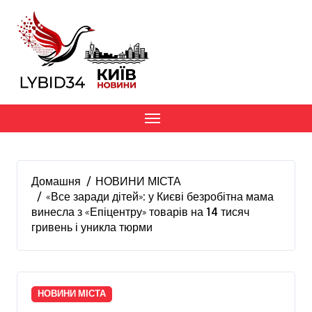
Перейти
до
вмісту
Домашня
НОВИНИ МІСТА
«Все заради дітей»: у Києві безробітна мама
винесла з «Епіцентру» товарів на 14 тисяч
гривень і уникла тюрми
НОВИНИ МІСТА