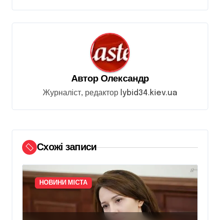
г
а
ц
і
я
Автор
Олександр
з
Журналіст, редактор lybid34.kiev.ua
а
п
и
Схожі записи
с
і
в
НОВИНИ МІСТА