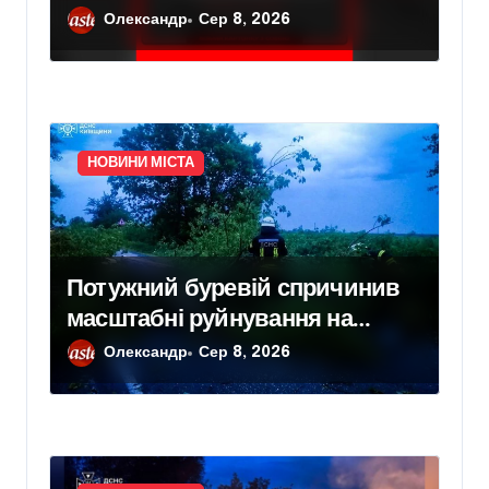
привернути увагу до трагедії
Олександр
Сер 8, 2026
українців у полоні
НОВИНИ МІСТА
Потужний буревій спричинив
масштабні руйнування на
Київщині
Олександр
Сер 8, 2026