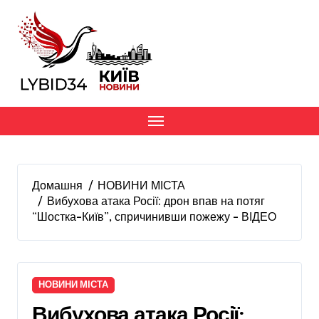
Перейти
до
вмісту
Домашня
НОВИНИ МІСТА
Вибухова атака Росії: дрон впав на потяг
“Шостка-Київ”, спричинивши пожежу – ВІДЕО
НОВИНИ МІСТА
Вибухова атака Росії: