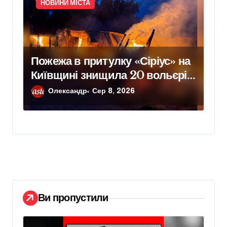
НОВИНИ МІСТА
Пожежа в притулку «Сіріус» на
Київщині знищила 20 вольєрів
для тварин
Олександр
Сер 8, 2026
Ви пропустили