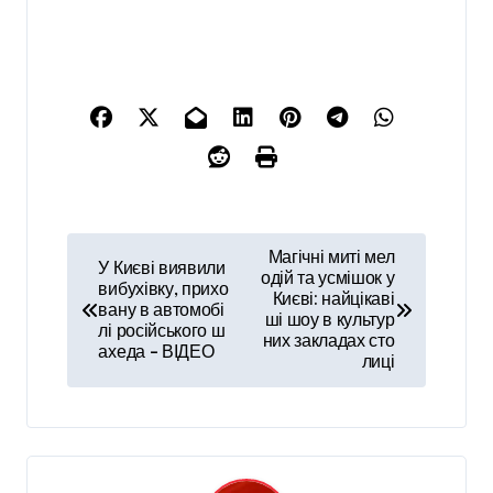
Н
Магічні миті мел
У Києві виявили
а
одій та усмішок у
вибухівку, прихо
Києві: найцікаві
вану в автомобі
в
ші шоу в культур
лі російського ш
них закладах сто
і
ахеда – ВІДЕО
лиці
г
а
ц