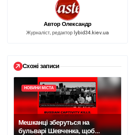
і
я
з
Автор
Олександр
а
Журналіст, редактор lybid34.kiev.ua
п
и
с
Схожі записи
і
в
НОВИНИ МІСТА
Мешканці зберуться на
бульварі Шевченка, щоб