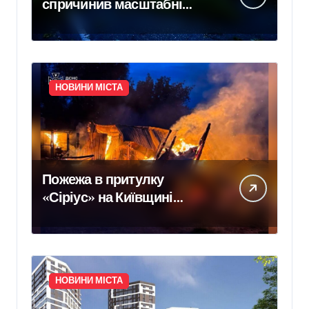
спричинив масштабні
руйнування на Київщині
НОВИНИ МІСТА
Пожежа в притулку
«Сіріус» на Київщині
знищила 20 вольєрів для
тварин
НОВИНИ МІСТА