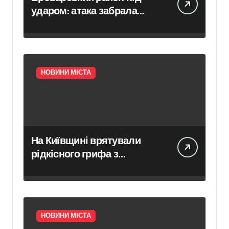
ударом: атака забрала
життя трьох людей, серед
них дитина
НОВИНИ МІСТА
На Київщині врятували
рідкісного грифа з
Німеччини, занесеного до
Червоної книги
НОВИНИ МІСТА