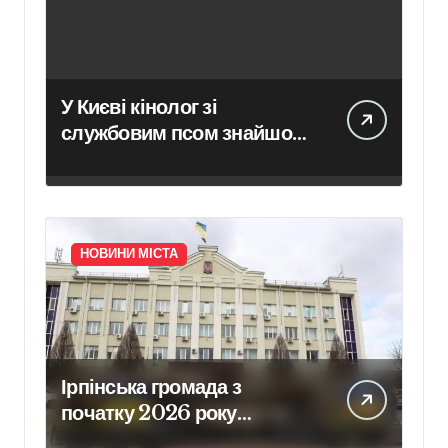
У Києві кінолог зі
службовим псом знайшов
зниклу 14-річну школярку
НОВИНИ МІСТА
Ірпінська громада з
початку 2026 року
забезпечила армію 640