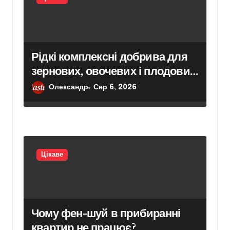
Рідкі комплексні добрива для
зернових, овочевих і плодових
культур: особливості вибору
Олександр
Сер 6, 2026
Цікаве
Чому фен-шуй в прибиранні
квартир не працює?