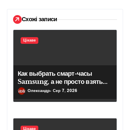
и
с
і
Схожі записи
в
Цікаве
Как выбрать смарт-часы
Samsung, а не просто взять
модель подороже
Олександр
Сер 7, 2026
Цікаве