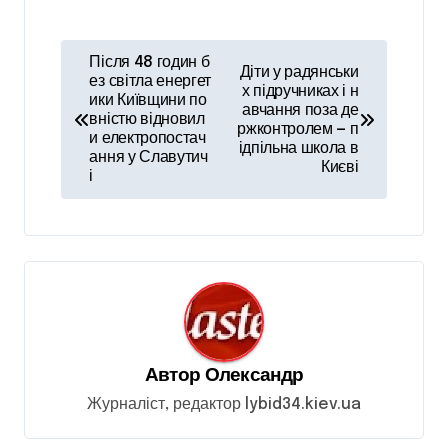
Н
Після 48 годин б
Діти у радянськи
а
ез світла енергет
х підручниках і н
ики Київщини по
авчання поза де
в
вністю відновил
ржконтролем — п
и електропостач
і
ідпільна школа в
ання у Славутич
Києві
і
г
а
ц
і
я
з
Автор
Олександр
а
Журналіст, редактор lybid34.kiev.ua
п