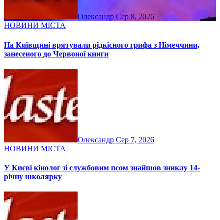
Олександр
Сер 8, 2026
НОВИНИ МІСТА
На Київщині врятували рідкісного грифа з Німеччини,
занесеного до Червоної книги
Олександр
Сер 7, 2026
НОВИНИ МІСТА
У Києві кінолог зі службовим псом знайшов зниклу 14-
річну школярку