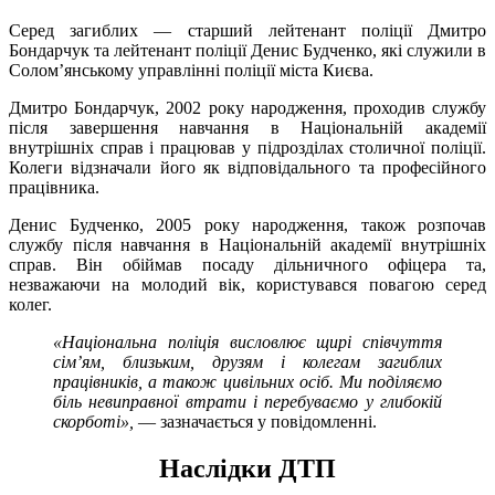
Серед загиблих — старший лейтенант поліції Дмитро
Бондарчук та лейтенант поліції Денис Будченко, які служили в
Солом’янському управлінні поліції міста Києва.
Дмитро Бондарчук, 2002 року народження, проходив службу
після завершення навчання в Національній академії
внутрішніх справ і працював у підрозділах столичної поліції.
Колеги відзначали його як відповідального та професійного
працівника.
Денис Будченко, 2005 року народження, також розпочав
службу після навчання в Національній академії внутрішніх
справ. Він обіймав посаду дільничного офіцера та,
незважаючи на молодий вік, користувався повагою серед
колег.
«Національна поліція висловлює щирі співчуття
сім’ям, близьким, друзям і колегам загиблих
працівників, а також цивільних осіб. Ми поділяємо
біль невиправної втрати і перебуваємо у глибокій
скорботі»,
— зазначається у повідомленні.
Наслідки ДТП