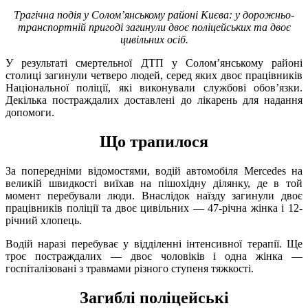
Трагічна подія у Солом’янському районі Києва: у дорожньо-
транспортній пригоді загинули двоє поліцейських та двоє
цивільних осіб.
У результаті смертельної ДТП у Солом’янському районі
столиці загинули четверо людей, серед яких двоє працівників
Національної поліції, які виконували службові обов’язки.
Декілька постраждалих доставлені до лікарень для надання
допомоги.
Що трапилося
За попередніми відомостями, водій автомобіля Mercedes на
великій швидкості виїхав на пішохідну ділянку, де в той
момент перебували люди. Внаслідок наїзду загинули двоє
працівників поліції та двоє цивільних — 47-річна жінка і 12-
річний хлопець.
Водій наразі перебуває у відділенні інтенсивної терапії. Ще
троє постраждалих — двоє чоловіків і одна жінка —
госпіталізовані з травмами різного ступеня тяжкості.
Загиблі поліцейські