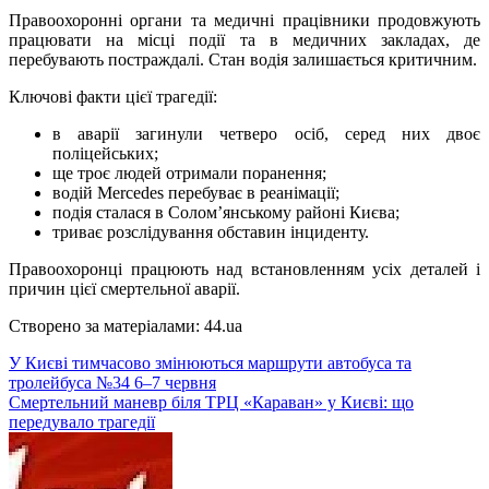
Правоохоронні органи та медичні працівники продовжують
працювати на місці події та в медичних закладах, де
перебувають постраждалі. Стан водія залишається критичним.
Ключові факти цієї трагедії:
в аварії загинули четверо осіб, серед них двоє
поліцейських;
ще троє людей отримали поранення;
водій Mercedes перебуває в реанімації;
подія сталася в Солом’янському районі Києва;
триває розслідування обставин інциденту.
Правоохоронці працюють над встановленням усіх деталей і
причин цієї смертельної аварії.
Створено за матеріалами: 44.ua
Навігація
У Києві тимчасово змінюються маршрути автобуса та
тролейбуса №34 6–7 червня
записів
Смертельний маневр біля ТРЦ «Караван» у Києві: що
передувало трагедії