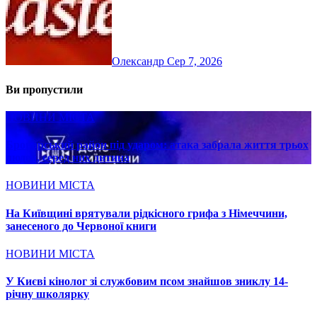
Олександр
Сер 7, 2026
Ви пропустили
НОВИНИ МІСТА
Броварський район під ударом: атака забрала життя трьох
людей, серед них дитина
НОВИНИ МІСТА
На Київщині врятували рідкісного грифа з Німеччини,
занесеного до Червоної книги
НОВИНИ МІСТА
У Києві кінолог зі службовим псом знайшов зниклу 14-
річну школярку