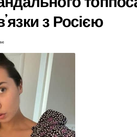
кандального топпо
ʼязки з Росією
ає