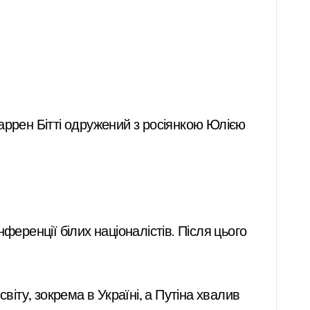
аррен Бітті одружений з росіянкою Юлією
нференції білих націоналістів. Після цього
віту, зокрема в Україні, а Путіна хвалив