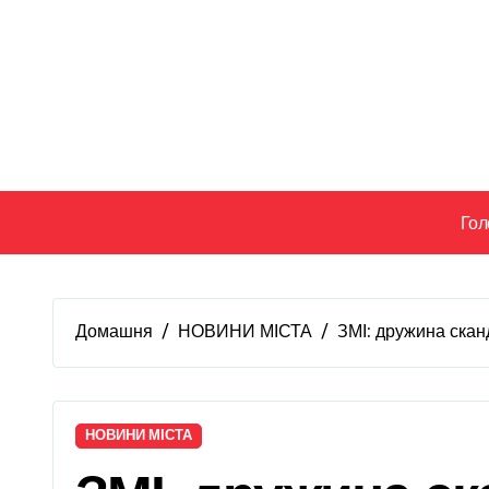
Перейти
до
вмісту
Гол
Домашня
НОВИНИ МІСТА
ЗМІ: дружина скан
НОВИНИ МІСТА