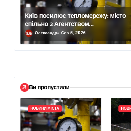
п
и
Київ посилює тепломережу: місто
спільно з Агентством
с
відновлення законтрактували
Олександр
Сер 5, 2026
і
резервні потужності понад 1,5 ГВт
в
Ви пропустили
НОВИНИ МІСТА
НОВИ