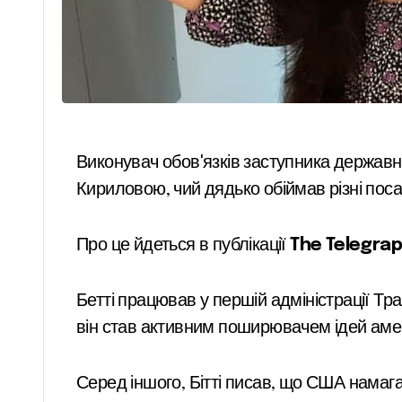
Виконувач обовʼязків заступника державн
Кириловою, чий дядько обіймав різні посад
Про це йдеться в публікації
The Telegrap
Бетті працював у першій адміністрації Трам
він став активним поширювачем ідей аме
Серед іншого, Бітті писав, що США намагал