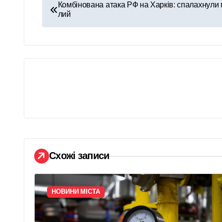
Н
Комбінована атака РФ на Харків: спалахнули 
лий
а
в
і
г
а
ц
і
Схожі записи
я
з
НОВИНИ МІСТА
а