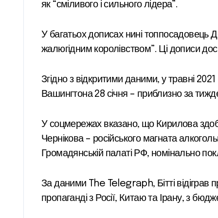
як “сміливого і сильного лідера”.
У багатьох дописах нині топпосадовець Д
жалюгідним королівством”. Ці дописи досі
Згідно з відкритими даними, у травні 202
Вашингтона 28 січня – приблизно за тижде
У соцмережах вказано, що Кирилова здобул
Чернікова – російського магната алкогольн
Громадянській палаті РФ, номінально пок
За даними The Telegraph, Бітті відіграв п
пропаганді з Росії, Китаю та Ірану, з бюд