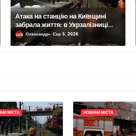
Атака на станцію на Київщині
забрала життя: в Укрзалізниці
розповіли, чому потяги не
Олександр
Сер 5, 2026
зупиняють рух під час ударів
НИ МІСТА
НОВИНИ МІСТА