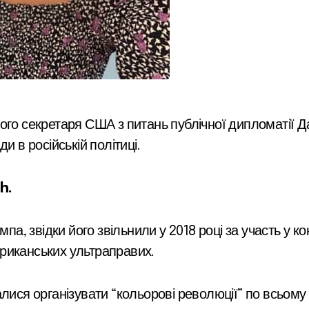
ого секретаря США з питань публічної дипломатії Д
и в російській політиці.
h.
па, звідки його звільнили у 2018 році за участь у ко
риканських ультраправих.
ися організувати “кольорові революції” по всьому с