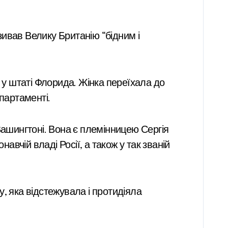
ивав Велику Британію “бідним і
 у штаті Флорида. Жінка переїхала до
партаменті.
Вашингтоні. Вона є племінницею Сергія
авчій владі Росії, а також у так званій
у, яка відстежувала і протидіяла