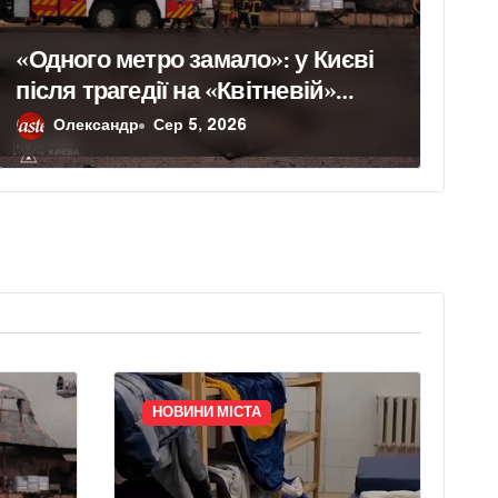
«Одного метро замало»: у Києві
після трагедії на «Квітневій»
вимагають додаткових бетонних
Олександр
Сер 5, 2026
укриттів
НОВИНИ МІСТА