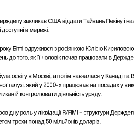
ерждепу закликав США віддати Тайвань Пекіну і наз
 доступні в мережі.
1 року Бітті одружився з росіянкою Юлією Кириловою
нь до того, як її чоловік почав працювати в Держде
а освіту в Москві, а потім навчалася у Канаді та 
ої галузі, який у 2000-х працював на посадах у викон
ликаній контролювати діяльність уряду.
ровідну роль у ліквідації R/FIMI – структури Держдеп
жетом трохи понад 50 мільйонів доларів.