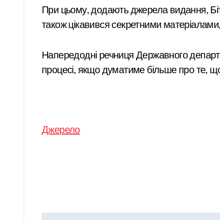
При цьому, додають джерела видання, Бітт
також цікавився секретними матеріалами,
Напередодні речниця Державного депар
процесі, якщо думатиме більше про те, що
Джерело