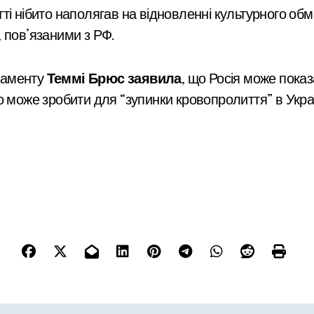
і нібито наполягав на відновленні культурного обмін
 пов’язаними з РФ.
таменту
Теммі Брюс заявила
, що Росія може пока
 може зробити для “зупинки кровопролиття” в Украї