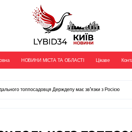
овна
НОВИНИ МІСТА ТА ОБЛАСТІ
Цікаве
Конт
дального топпосадовця Держдепу має звʼязки з Росією