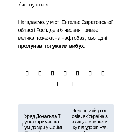
з’ясовуються.
Нагадаємо, у місті Енгельс Саратовської
області Росії, де з 6 червня триває
велика пожежа на нафтобазі, сьогодні
пролунав потужний вибух.
Н
Зеленський розп
а
Уряд Дональда Т
овів, як Україна з
уска отримав вот
ахищає енергети
в
ум довіри у Сеймі
ку від ударів РФ,