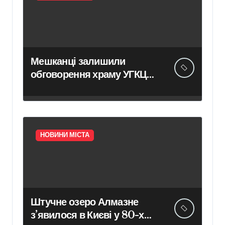
Мешканці залишили
обговорення храму УГКЦ
на вулиці Північній: зустріч
так і не відбулася –
Актуальні новини Києва
сьогодні
НОВИНИ МІСТА
Штучне озеро Алмазне
з’явилося в Києві у 80-х