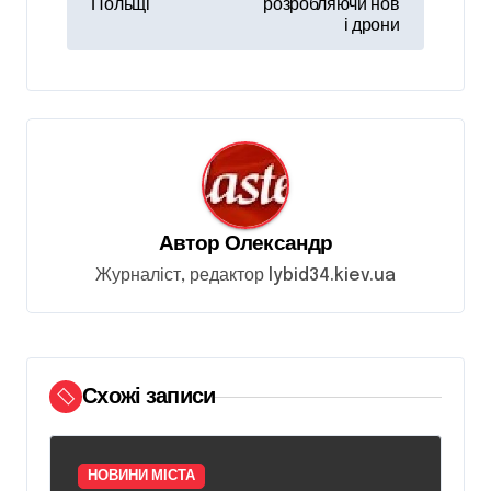
Польщі
розробляючи нов
і
і дрони
г
а
ц
і
я
з
Автор
Олександр
а
Журналіст, редактор lybid34.kiev.ua
п
и
с
Схожі записи
і
в
НОВИНИ МІСТА