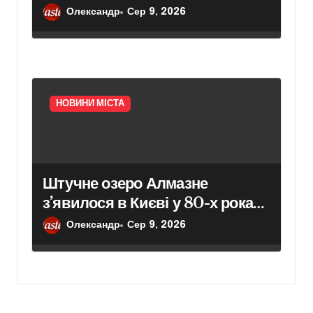
вулиці Північній: зустріч так і не
Олександр
Сер 9, 2026
відбулася – Актуальні новини
Києва сьогодні
НОВИНИ МІСТА
Штучне озеро Алмазне
з’явилося в Києві у 80-х роках
минулого століття
Олександр
Сер 9, 2026