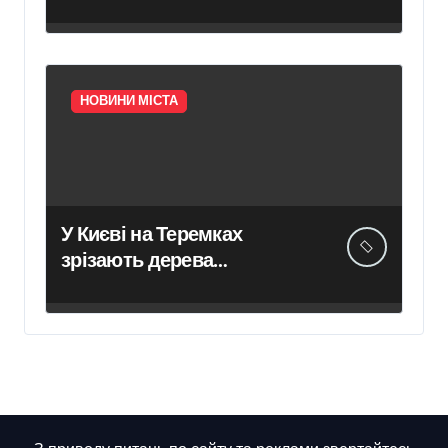
роках минулого століття
НОВИНИ МІСТА
У Києві на Теремках
зрізають дерева
спецтехнікою, отриманою
від британських партнерів
для потреб Збройних сил
України