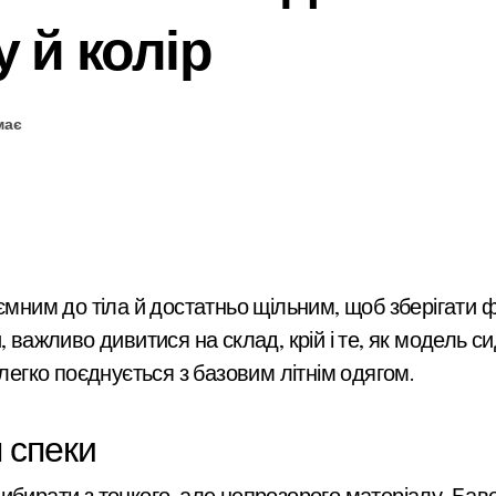
у й колір
має
риємним до тіла й достатньо щільним, щоб зберігати
и, важливо дивитися на склад, крій і те, як модель с
 легко поєднується з базовим літнім одягом.
 спеки