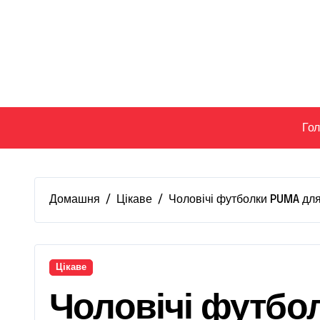
Перейти
до
вмісту
Го
Домашня
Цікаве
Чоловічі футболки PUMA для 
Цікаве
Чоловічі футбо