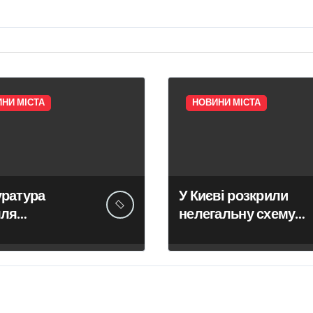
НИ МІСТА
НОВИНИ МІСТА
уратура
У Києві розкрили
лля
нелегальну схему
иметься за
сурогатного
вання права
материнства для
ості на
іноземних
вну будівлю в
замовників: двійня
і Києва
загинула через