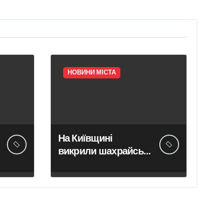
НОВИНИ МІСТА
На Київщині
викрили шахрайські
кол-центри, які
обманули громадян
Чехії на понад 12
млн грн —
організаторів схеми