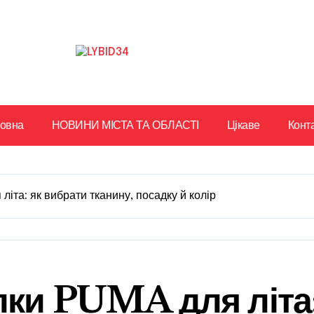
ловна
НОВИНИ МІСТА ТА ОБЛАСТІ
Цікаве
Конт
літа: як вибрати тканину, посадку й колір
лки PUMA для літа: