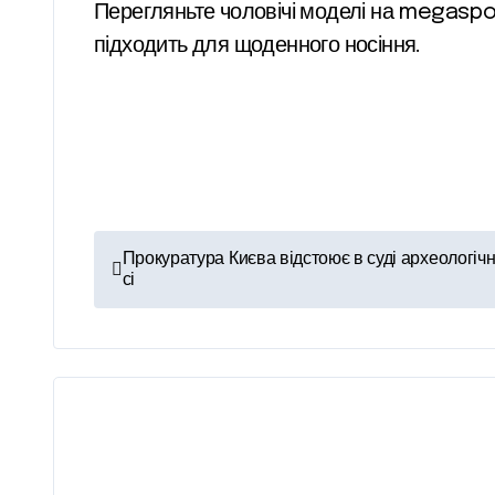
Перегляньте чоловічі моделі на megasport
підходить для щоденного носіння.
Н
Прокуратура Києва відстоює в суді археологічн
сі
а
в
і
г
а