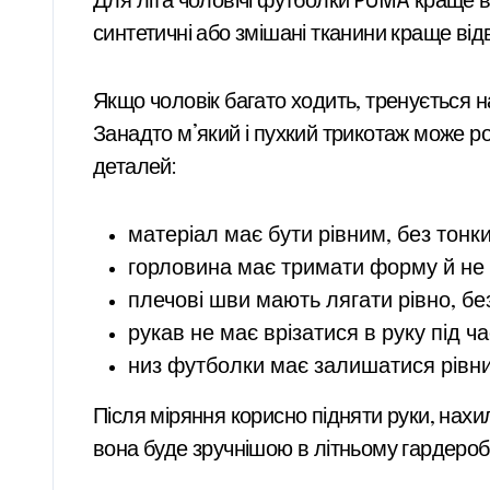
Для літа чоловічі футболки PUMA краще в
синтетичні або змішані тканини краще відв
Якщо чоловік багато ходить, тренується 
Занадто м’який і пухкий трикотаж може ро
деталей:
матеріал має бути рівним, без тонких
горловина має тримати форму й не 
плечові шви мають лягати рівно, бе
рукав не має врізатися в руку під ча
низ футболки має залишатися рівни
Після міряння корисно підняти руки, нахи
вона буде зручнішою в літньому гардеробі