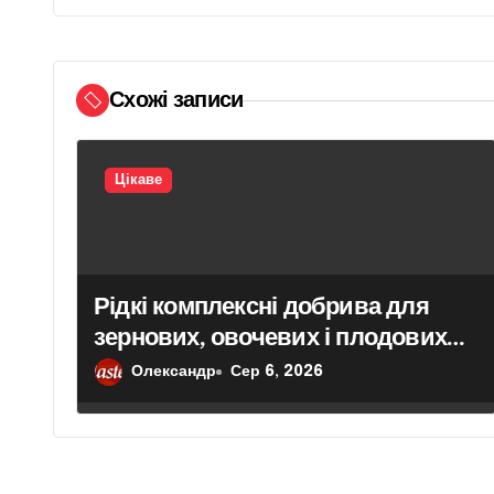
ц
і
Схожі записи
я
з
Цікаве
а
п
и
Рідкі комплексні добрива для
зернових, овочевих і плодових
с
культур: особливості вибору
Олександр
Сер 6, 2026
і
в