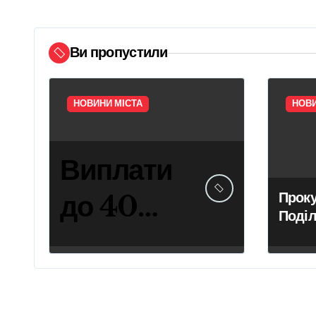
Ви пропустили
НОВИНИ МІСТА
НОВИ
Виплати
до 40
Прок
Поді
000 грн
судит
скасу
на
власн
фікти
центр