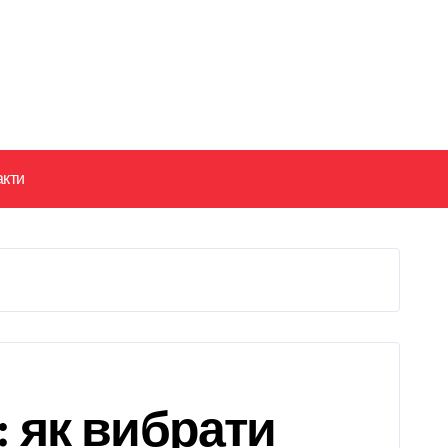
акти
 як вибрати