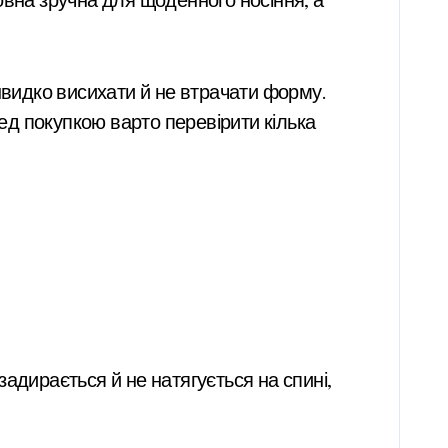
овна зручна для щоденного носіння, а
швидко висихати й не втрачати форму.
ред покупкою варто перевірити кілька
адирається й не натягується на спині,