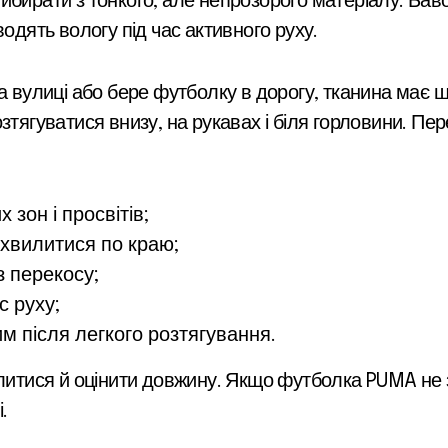
ибирати з тонкого, але непрозорого матеріалу. Бав
одять вологу під час активного руху.
на вулиці або бере футболку в дорогу, тканина має 
зтягуватися внизу, на рукавах і біля горловини. Пе
 зон і просвітів;
хвилитися по краю;
з перекосу;
с руху;
м після легкого розтягування.
литися й оцінити довжину. Якщо футболка PUMA не з
.