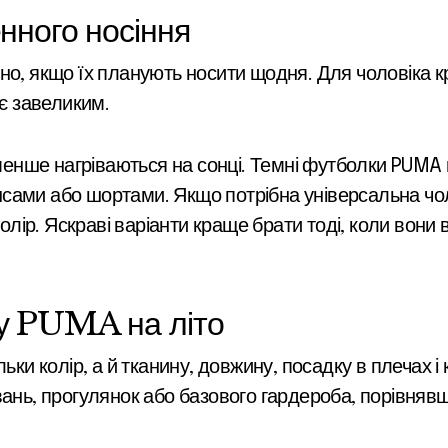
нного носіння
но, якщо їх планують носити щодня. Для чоловіка к
ає завеликим.
 менше нагріваються на сонці. Темні футболки PUMA 
сами або шортами. Якщо потрібна універсальна чол
колір. Яскраві варіанти краще брати тоді, коли вони
ку PUMA на літо
льки колір, а й тканину, довжину, посадку в плечах
ань, прогулянок або базового гардероба, порівнявши