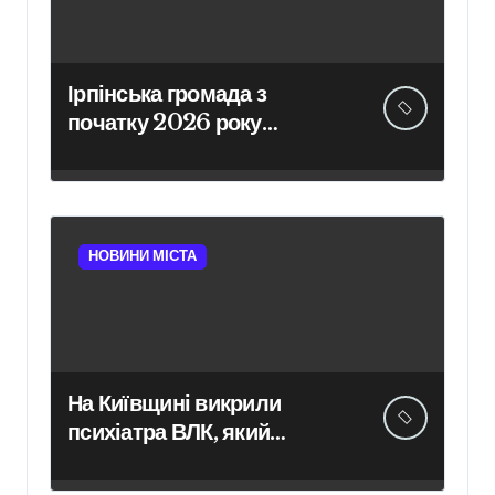
Ірпінська громада з
початку 2026 року
забезпечила армію 640
одиницями техніки
НОВИНИ МІСТА
На Київщині викрили
психіатра ВЛК, який
отримав $2000 за
фіктивний діагноз