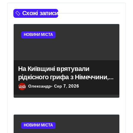
і
Схожі записи
в
НОВИНИ МІСТА
На Київщині врятували
рідкісного грифа з Німеччини,
занесеного до Червоної книги
Олександр
Сер 7, 2026
НОВИНИ МІСТА