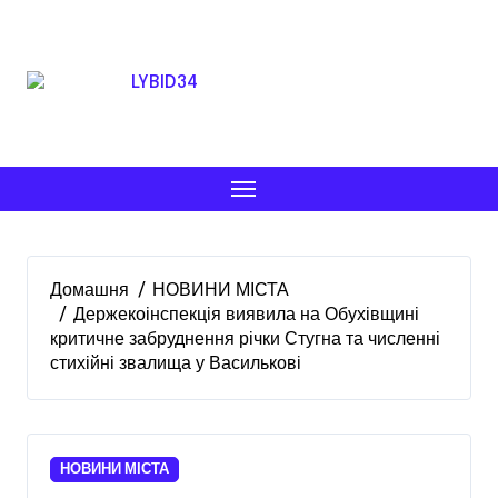
Перейти
до
вмісту
Домашня
НОВИНИ МІСТА
Держекоінспекція виявила на Обухівщині
критичне забруднення річки Стугна та численні
стихійні звалища у Василькові
НОВИНИ МІСТА