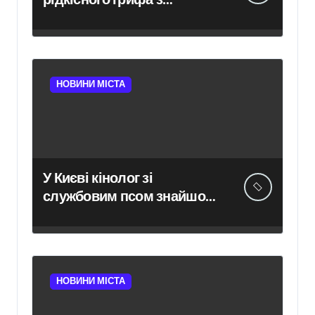
Німеччини, занесеного до
Червоної книги
НОВИНИ МІСТА
У Києві кінолог зі
службовим псом знайшов
зниклу 14-річну школярку
НОВИНИ МІСТА