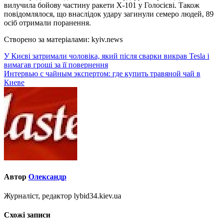
вилучила бойову частину ракети Х-101 у Голосієві. Також
повідомлялося, що внаслідок удару загинули семеро людей, 89
осіб отримали поранення.
Створено за матеріалами: kyiv.news
Навігація
У Києві затримали чоловіка, який після сварки викрав Tesla і
вимагав гроші за її повернення
записів
Интервью с чайным экспертом: где купить травяной чай в
Киеве
Автор
Олександр
Журналіст, редактор lybid34.kiev.ua
Схожі записи