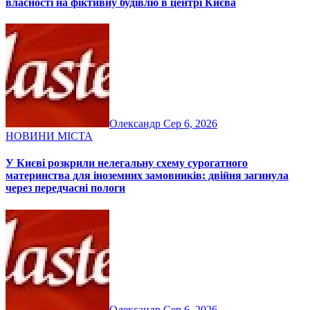
власності на фіктивну будівлю в центрі Києва
Олександр
Сер 6, 2026
НОВИНИ МІСТА
У Києві розкрили нелегальну схему сурогатного
материнства для іноземних замовників: двійня загинула
через передчасні пологи
Олександр
Сер 6, 2026