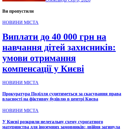
Ви пропустили
НОВИНИ МІСТА
Виплати до 40 000 грн на
навчання дітей захисників:
умови отримання
компенсації у Києві
НОВИНИ МІСТА
Прокуратура Поділля судитиметься за скасування права
власності на фіктивну будівлю в центрі Києва
НОВИНИ МІСТА
У Києві розкрили нелегальну схему сурогатного
материнства для іноземних замовників: двійня загинула