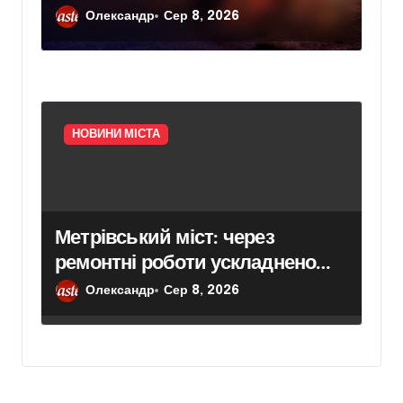
тварин
Олександр
Сер 8, 2026
НОВИНИ МІСТА
Метрівський міст: через
ремонтні роботи ускладнено
проїзд у напрямку
Олександр
Сер 8, 2026
Броварського проспекту