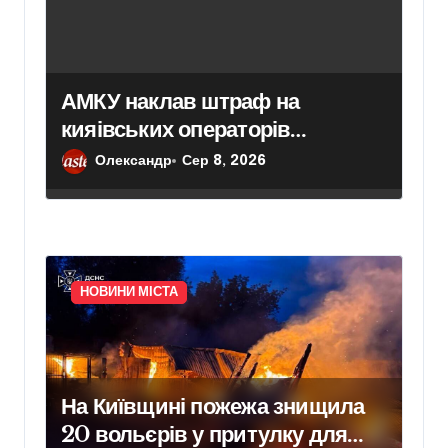
АМКУ наклав штраф на
кияівських операторів
сміттєвого ринку у розмірі 313
Олександр
Сер 8, 2026
тисяч гривень
НОВИНИ МІСТА
На Київщині пожежа знищила
20 вольєрів у притулку для