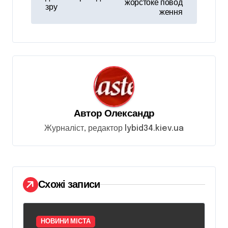
жорстоке повод
г
зру
ження
а
ц
і
я
з
а
Автор
Олександр
п
Журналіст, редактор lybid34.kiev.ua
и
с
і
Схожі записи
в
НОВИНИ МІСТА