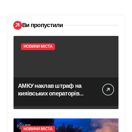
Ви пропустили
НОВИНИ МІСТА
АМКУ наклав штраф на
кияівських операторів
сміттєвого ринку у розмірі
313 тисяч гривень
НОВИНИ МІСТА