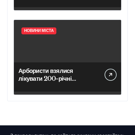
ускладнено проїзд у
напрямку Броварського
проспекту
НОВИНИ МІСТА
Арбористи взялися
лікувати 200-річні
каштани Києво-Печерської
лаври в межах програми
відновлення садів