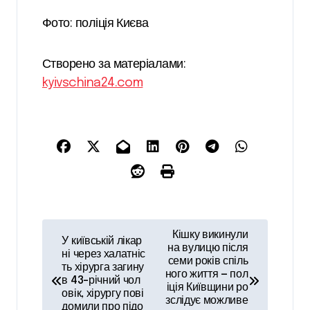
Фото: поліція Києва
Створено за матеріалами:
kyivschina24.com
Н
Кішку викинули
У київській лікар
а
на вулицю після
ні через халатніс
семи років спіль
ть хірурга загину
в
ного життя — пол
в 43-річний чол
іція Київщини ро
і
овік, хірургу пові
зслідує можливе
домили про підо