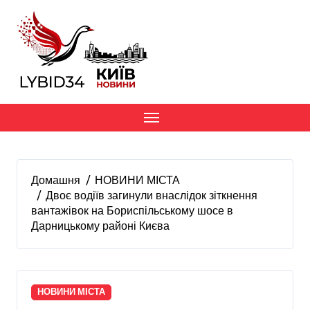
Перейти
до
вмісту
Домашня
НОВИНИ МІСТА
Двоє водіїв загинули внаслідок зіткнення
вантажівок на Бориспільському шосе в
Дарницькому районі Києва
НОВИНИ МІСТА