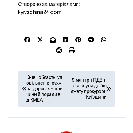
Створено за матеріалами:
kyivschina24.com
Н
Київ і область: уп
9 млн грн ПДВ п
а
овільнення руху
овернули до бю
на дорогах — при
джету прокурори
в
чини й поради ві
Київщини
д КМДА
і
г
а