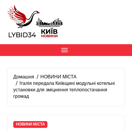
Перейти
до
вмісту
Домашня
НОВИНИ МІСТА
Італія передала Київщині модульні котельні
установки для зміцнення теплопостачання
громад
НОВИНИ МІСТА