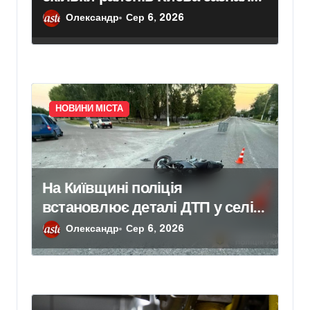
ударів
Олександр
Сер 6, 2026
НОВИНИ МІСТА
На Київщині поліція
встановлює деталі ДТП у селі
Щербаки, де травмувалися
Олександр
Сер 6, 2026
двоє дітей