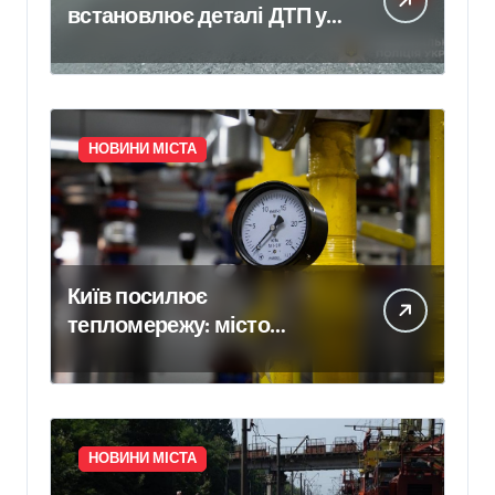
встановлює деталі ДТП у
селі Щербаки, де
травмувалися двоє дітей
НОВИНИ МІСТА
Київ посилює
тепломережу: місто
спільно з Агентством
відновлення
законтрактували резервні
потужності понад 1,5 ГВт
НОВИНИ МІСТА