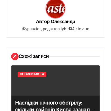
ц
і
я
Автор
Олександр
з
Журналіст, редактор lybid34.kiev.ua
а
п
и
Схожі записи
с
і
в
НОВИНИ МІСТА
Наслідки нічного обстрілу:
скільки районів Києва зазнали