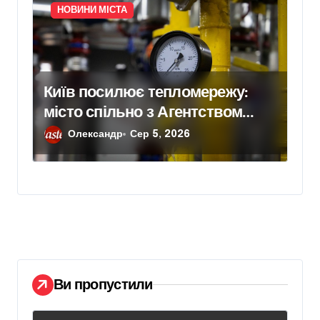
НОВИНИ МІСТА
Київ посилює тепломережу:
місто спільно з Агентством
відновлення законтрактували
Олександр
Сер 5, 2026
резервні потужності понад 1,5
ГВт
Ви пропустили