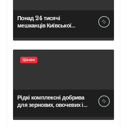
Понад 24 тисячі
мешканців Київської
області перевірили своє
здоров’я в межах програми
«Скринінг здоров’я 40+»
Цікаве
Рідкі комплексні добрива
для зернових, овочевих і
плодових культур:
особливості вибору