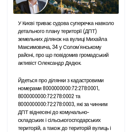
У Києві триває судова суперечка навколо
детального плану території (ДПТ)
земельних ділянок на вулиці Михайла
Максимовича, 34 у Солом’янському
районі, про що повідомив громадський
активіст Олександр Дядюк.
Йдеться про ділянки з кадастровими
номерами 8000000000:72:278:0001,
8000000000:72:278:0002 та
8000000000:72:278:0003, які за чинним
ДПТ віднесені до комунально-
складських і сільськогосподарських
територій, а також до територій вулиць і