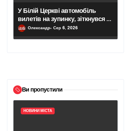
У Білій Церкві автомобіль
вилетів на зупинку, зіткнувся з
маршруткою та травмував
Олександр
Сер 6, 2026
жінку
Ви пропустили
НОВИНИ МІСТА