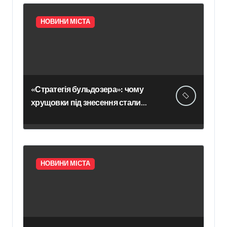
НОВИНИ МІСТА
«Стратегія бульдозера»: чому
хрущовки під знесення стали
ласим шматком на ринку
нерухомості України
НОВИНИ МІСТА