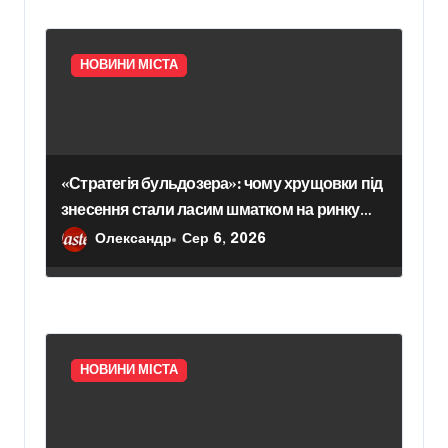
НОВИНИ МІСТА
«Стратегія бульдозера»: чому хрущовки під
знесення стали ласим шматком на ринку
нерухомості України
Олександр
Сер 6, 2026
НОВИНИ МІСТА