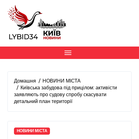
Перейти
до
вмісту
Домашня
НОВИНИ МІСТА
Київська забудова під прицілом: активісти
заявляють про судову спробу скасувати
детальний план території
НОВИНИ МІСТА