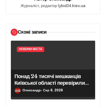
а
Журналіст, редактор lybid34.kiev.ua
п
и
с
Схожі записи
і
в
НОВИНИ МІСТА
Понад 24 тисячі мешканців
Київської області перевірили
своє здоров’я в межах
Олександр
Сер 6, 2026
програми «Скринінг здоров’я
40+»