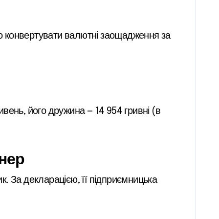
кщо конвертувати валютні заощадження за
ивень, його дружина — 14 954 гривні (в
тнер
. За декларацією, її підприємницька