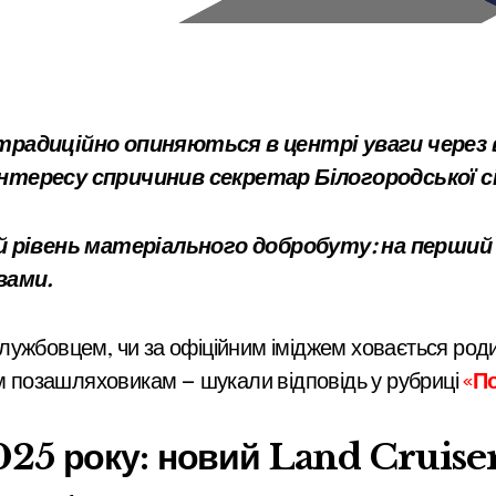
інтересу спричинив секретар Білогородської с
ний рівень матеріального добробуту: на перши
вами.
лужбовцем, чи за офіційним іміджем ховається род
им позашляховикам — шукали відповідь у рубриці
«
По
25 року: новий Land Cruise