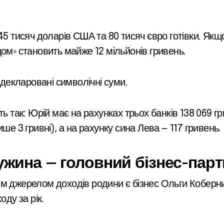
145 тисяч доларів США та 80 тисяч євро готівки. Я
ом» становить майже 12 мільйонів гривень.
адекларовані символічні суми.
ь так: Юрій має на рахунках трьох банків 138 069 гр
ше 3 гривні), а на рахунку сина Лева — 117 гривень.
жина – головний бізнес-пар
м джерелом доходів родини є бізнес Ольги Коберник
оду за рік.