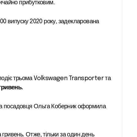
ичайно прибутковим.
00 випуску 2020 року, задекларована
володіє трьома Volkswagen Transporter та
гривень.
на посадовця Ольга Коберник оформила
 гривень. Отже, тільки за один день