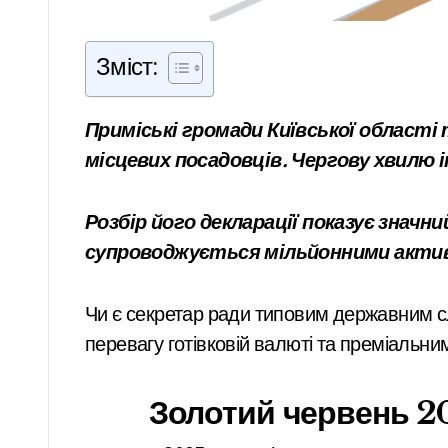
Зміст:
Приміські громади Київської області традиційно опиняються в центрі уваги через великі фінансові потоки й декларації
місцевих посадовців. Чергову хвилю 
Розбір його декларації показує знач
супроводжується мільйонними акти
Чи є секретар ради типовим державним с
перевагу готівковій валюті та преміальн
Золотий червень 20