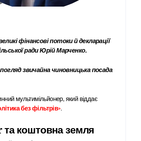
ільської ради Юрій Марченко.
й погляд звичайна чиновницька посада
инний мультимільйонер, який віддає
літика без фільтрів
»
.
r та коштовна земля