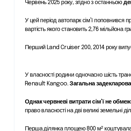
Червень 2025 року, згідно з останньою
де
У цей період автопарк сім’ї поповнився 
вартість якого становить 2,76 мільйона гр
Перший Land Cruiser 200, 2014 року випус
У власності родини одночасно шість тран
Renault Kangoo.
Загальна задекларова
Однак червневі витрати сім’ї не обме
право власності на дві великі земельні ді
Перша ділянка площею 800 м² коштувала 79