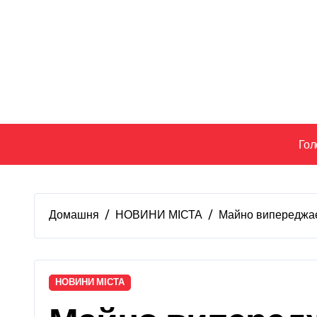
Перейти
до
вмісту
Гол
Домашня
НОВИНИ МІСТА
Майно випереджає 
НОВИНИ МІСТА