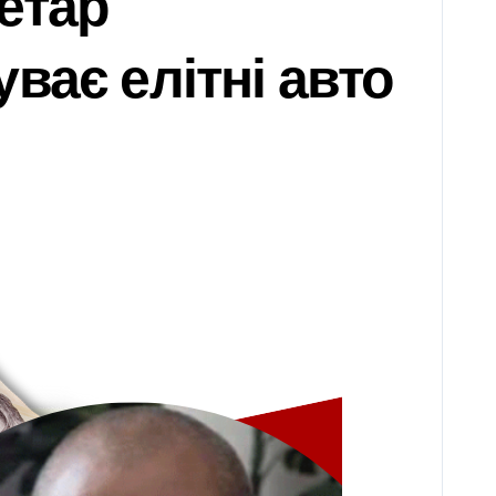
етар
ває елітні авто