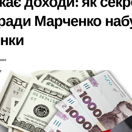
ає доходи: як секр
ради Марченко набу
янки
має