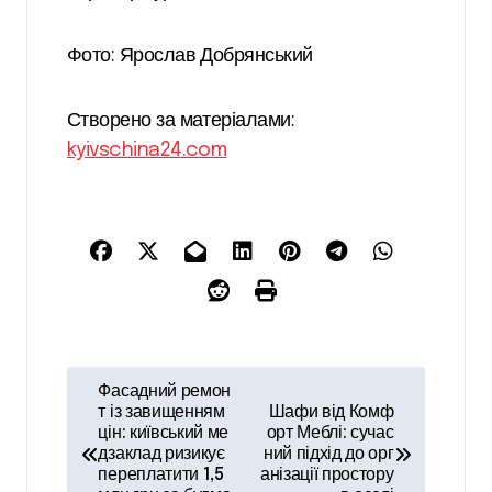
Фото: Ярослав Добрянський
Створено за матеріалами:
kyivschina24.com
Н
Фасадний ремон
а
т із завищенням
Шафи від Комф
цін: київський ме
орт Меблі: сучас
в
дзаклад ризикує
ний підхід до орг
переплатити 1,5
анізації простору