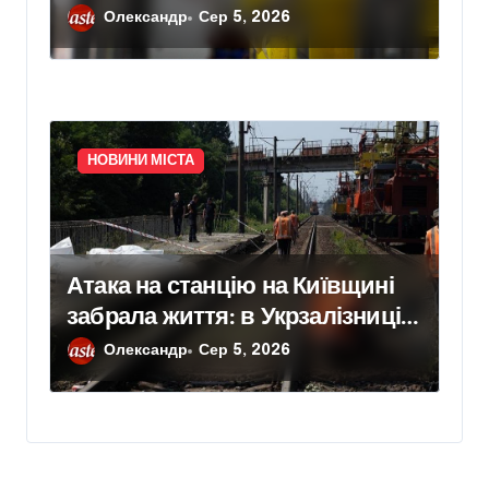
відновлення законтрактували
Олександр
Сер 5, 2026
резервні потужності понад 1,5
ГВт
НОВИНИ МІСТА
Атака на станцію на Київщині
забрала життя: в Укрзалізниці
розповіли, чому потяги не
Олександр
Сер 5, 2026
зупиняють рух під час ударів