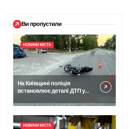
Ви пропустили
НОВИНИ МІСТА
На Київщині поліція
встановлює деталі ДТП у
селі Щербаки, де
травмувалися двоє дітей
НОВИНИ МІСТА