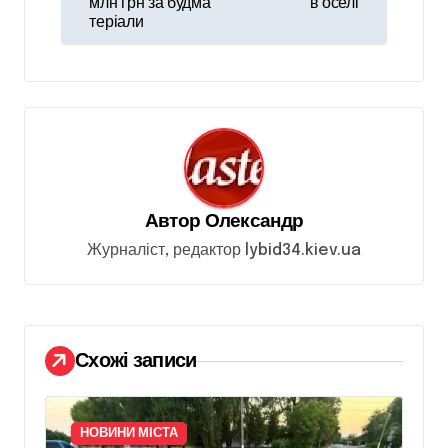
і
млн грн за будма
в оселі
теріали
г
а
ц
і
я
з
Автор
Олександр
а
Журналіст, редактор lybid34.kiev.ua
п
и
с
і
Схожі записи
в
НОВИНИ МІСТА