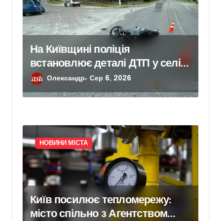
На Київщині поліція
встановлює деталі ДТП у селі
Щербаки, де травмувалися
Олександр
Сер 6, 2026
двоє дітей
НОВИНИ МІСТА
Київ посилює тепломережу:
місто спільно з Агентством