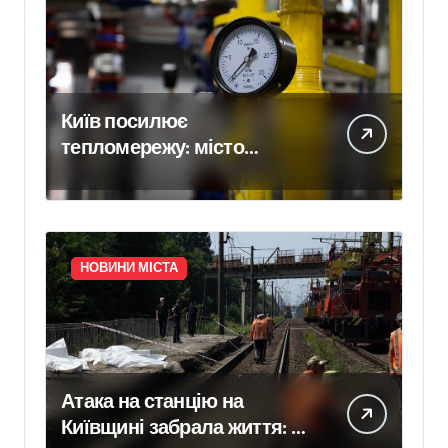
Київ посилює
тепломережу: місто
спільно з Агентством
відновлення
законтрактували резервні
потужності понад 1,5 ГВт
НОВИНИ МІСТА
Атака на станцію на
Київщині забрала життя: в