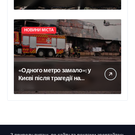
Укрзалізниці розповіли,
чому потяги не зупиняють
рух під час ударів
НОВИНИ МІСТА
«Одного метро замало»: у
Києві після трагедії на
«Квітневій» вимагають
додаткових бетонних
укриттів