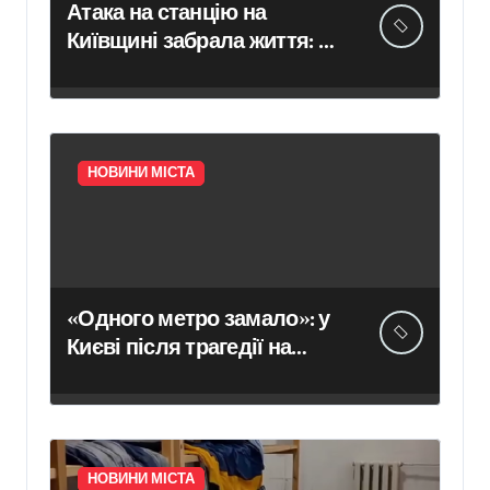
Атака на станцію на
Київщині забрала життя: в
Укрзалізниці розповіли,
чому потяги не зупиняють
рух під час ударів
НОВИНИ МІСТА
«Одного метро замало»: у
Києві після трагедії на
«Квітневій» вимагають
додаткових бетонних
укриттів
НОВИНИ МІСТА