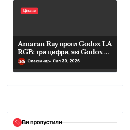
Цікаве
Amaran Ray проти Godox LA
RGB: три цифри, які Godox не
показує в специфікаціях
Олександр
Лип 30, 2026
Ви пропустили