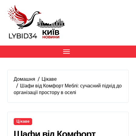
Перейти
до
вмісту
Домашня
Цікаве
Шафи від Комфорт Меблі: сучасний підхід до
організації простору в оселі
Цікаве
Шафи від Комфорт