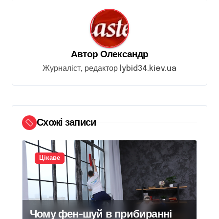
і
я
з
Автор
Олександр
а
Журналіст, редактор lybid34.kiev.ua
п
и
с
і
Схожі записи
в
Цікаве
Чому фен-шуй в прибиранні