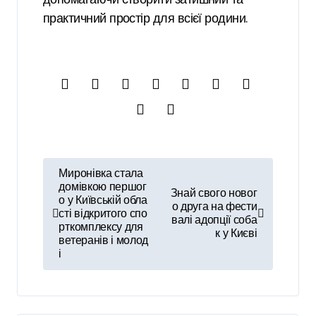
практичний простір для всієї родини.
Н
Миронівка стала
а
домівкою першог
Знай свого новог
о у Київській обла
о друга на фести
в
сті відкритого спо
валі адопції соба
рткомплексу для
і
к у Києві
ветеранів і молод
і
г
а
ц