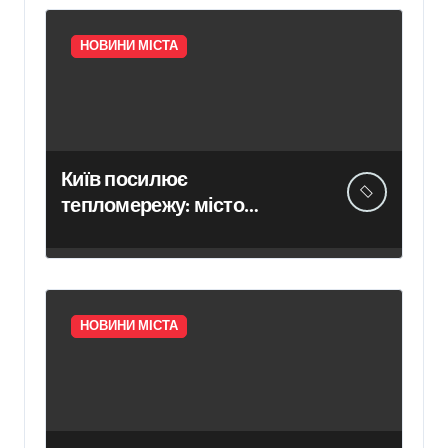
НОВИНИ МІСТА
Київ посилює
тепломережу: місто
спільно з Агентством
відновлення
законтрактували резервні
потужності понад 1,5 ГВт
НОВИНИ МІСТА