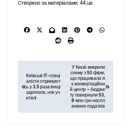
Створено за матеріалами: 44.ua
Н
У Києві викрили
а
схему з 50 фірм,
Київські IT-спеці
що працювала я
алісти отримуют
в
к конвертаційни
ь у 3,5 раза вищі
й центр — бюдже
і
зарплати, ніж уч
ту повернули 53,
ителі
8 млн грн неспл
г
ачених податків
а
ц