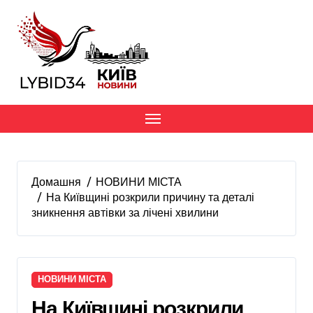
Перейти
до
вмісту
Домашня
НОВИНИ МІСТА
На Київщині розкрили причину та деталі
зникнення автівки за лічені хвилини
НОВИНИ МІСТА
На Київщині розкрили