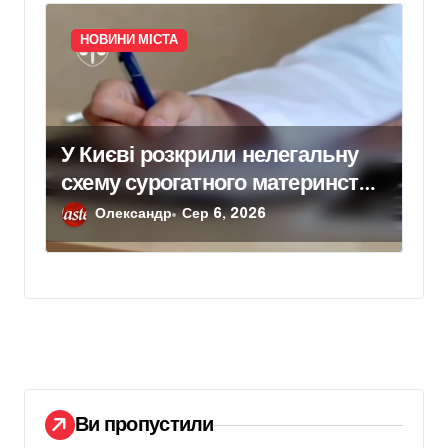
НОВИНИ МІСТА
У Києві розкрили нелегальну
схему сурогатного материнства
для іноземних замовників:
Олександр
Сер 6, 2026
двійня загинула через
передчасні пологи
Ви пропустили