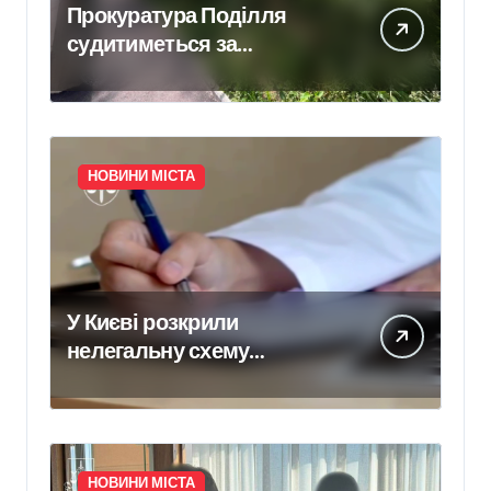
Прокуратура Поділля
судитиметься за
скасування права
власності на фіктивну
будівлю в центрі Києва
НОВИНИ МІСТА
У Києві розкрили
нелегальну схему
сурогатного материнства
для іноземних замовників:
двійня загинула через
передчасні пологи
НОВИНИ МІСТА