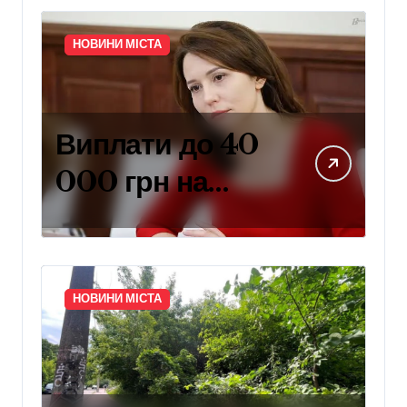
НОВИНИ МІСТА
Виплати до 40
000 грн на
навчання дітей
захисників:
умови
НОВИНИ МІСТА
отримання
компенсації у
Києві