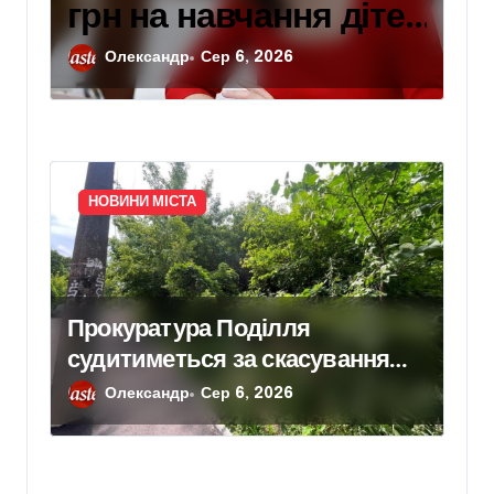
грн на навчання дітей
захисників: умови
Олександр
Сер 6, 2026
отримання
компенсації у Києві
НОВИНИ МІСТА
Прокуратура Поділля
судитиметься за скасування
права власності на фіктивну
Олександр
Сер 6, 2026
будівлю в центрі Києва