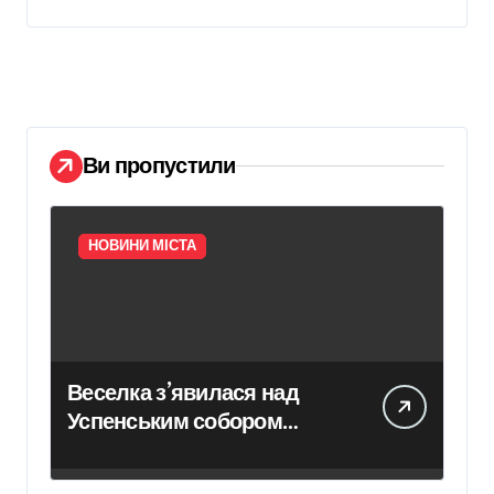
Ви пропустили
НОВИНИ МІСТА
Веселка з’явилася над
Успенським собором
Лаври після атаки дрона