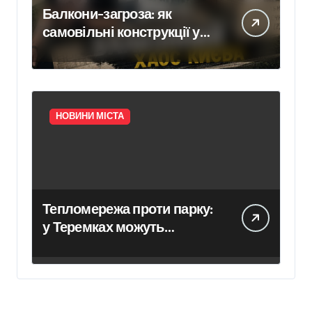
Балкони-загроза: як
самовільні конструкції у
Києві псують фасади
будинків і ставлять під
ризик сусідів
НОВИНИ МІСТА
Тепломережа проти парку:
у Теремках можуть
знищити 600 дерев