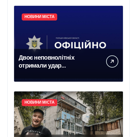
НОВИНИ МІСТА
Двоє неповнолітніх
отримали удар
електричним струмом на
залізничних коліях у
Броварах
НОВИНИ МІСТА