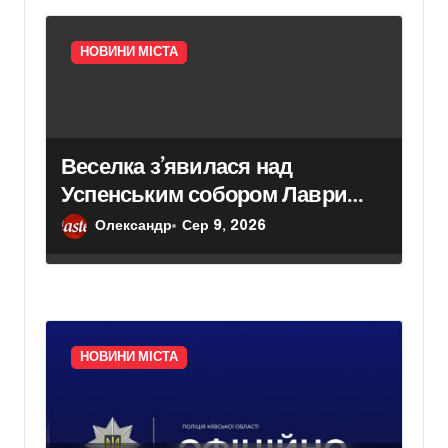
в
НОВИНИ МІСТА
Веселка з’явилася над
Успенським собором Лаври
після атаки дрона
Олександр
Сер 9, 2026
НОВИНИ МІСТА