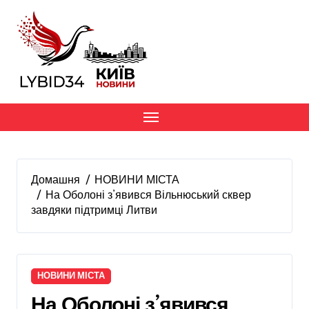
Перейти
до
вмісту
Домашня
НОВИНИ МІСТА
На Оболоні з’явився Вільнюський сквер
завдяки підтримці Литви
НОВИНИ МІСТА
На Оболоні з’явився