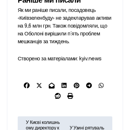
Як ми раніше писали, посадовець
«Київзеленбуду» не задекларував активи
на 9,6 млн грн. Також повідомляли, що
на Оболоні вирішили п’ять проблем
мешканців за тиждень.
Створено за матеріалами: kyiv.news
Н
У Києві колишнь
ому директору к
У Узині рятуваль