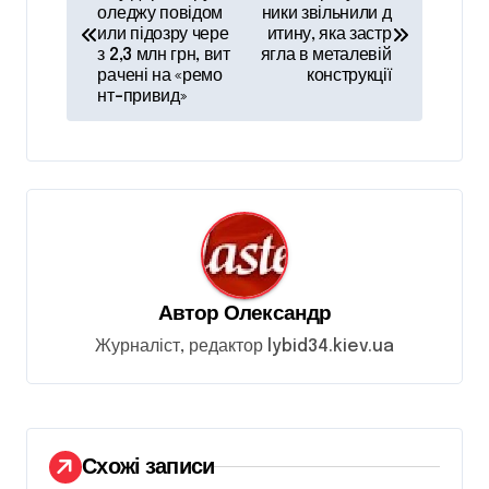
а
оледжу повідом
ники звільнили д
в
или підозру чере
итину, яка застр
з 2,3 млн грн, вит
ягла в металевій
і
рачені на «ремо
конструкції
нт-привид»
г
а
ц
і
я
з
Автор
Олександр
а
Журналіст, редактор lybid34.kiev.ua
п
и
с
і
Схожі записи