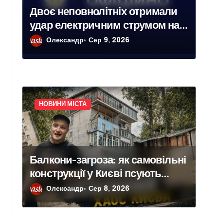
Двоє неповнолітніх отримали
удар електричним струмом на
залізничних коліях у Броварах
Олександр
Сер 9, 2026
НОВИНИ МІСТА
Балкони-загроза: як самовільні
конструкції у Києві псують
фасади будинків і ставлять під
Олександр
Сер 8, 2026
ризик сусідів