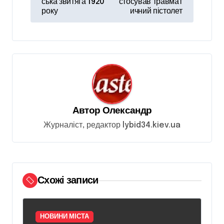
в
ська звитяга 1920
стосував травмат
року
ичний пістолет
і
г
а
ц
і
я
Автор
Олександр
з
Журналіст, редактор lybid34.kiev.ua
а
п
и
Схожі записи
с
і
в
НОВИНИ МІСТА