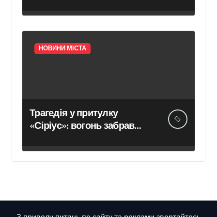
електричним струмом
НОВИНИ МІСТА
Трагедія у притулку
«Сіріус»: вогонь забрав
життя восьми собак