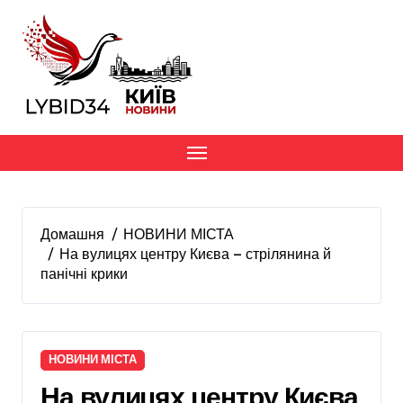
Перейти
до
вмісту
Домашня
НОВИНИ МІСТА
На вулицях центру Києва — стрілянина й
панічні крики
НОВИНИ МІСТА
На вулицях центру Києва