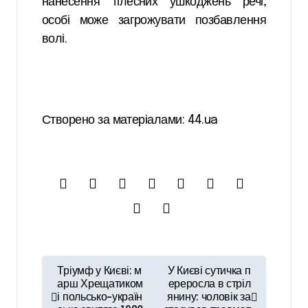
нанесення тілесних ушкоджень речі,
особі може загрожувати позбавлення
волі.
Створено за матеріалами: 44.ua
Н
Тріумф у Києві: м
У Києві сутичка п
а
арш Хрещатиком
ереросла в стріл
і польсько-україн
янину: чоловік за