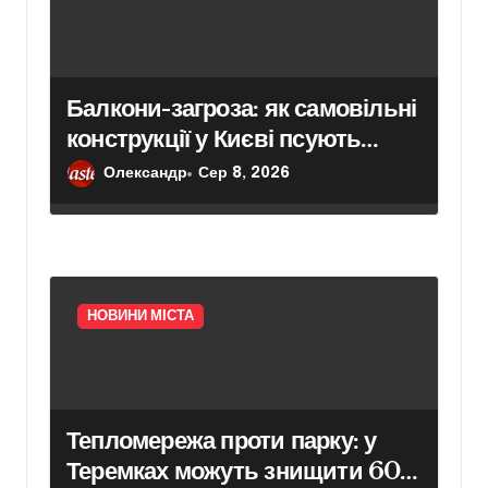
Балкони-загроза: як самовільні
конструкції у Києві псують
фасади будинків і ставлять під
Олександр
Сер 8, 2026
ризик сусідів
НОВИНИ МІСТА
Тепломережа проти парку: у
Теремках можуть знищити 600