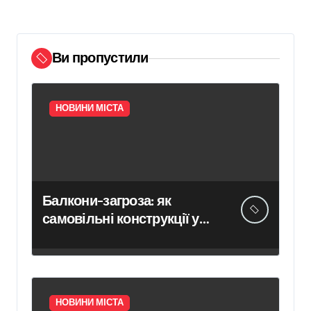
Ви пропустили
НОВИНИ МІСТА
Балкони-загроза: як
самовільні конструкції у
Києві псують фасади
будинків і ставлять під
ризик сусідів
НОВИНИ МІСТА