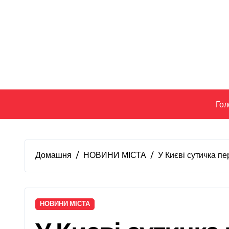
Перейти
до
вмісту
Гол
Домашня
НОВИНИ МІСТА
У Києві сутичка п
НОВИНИ МІСТА