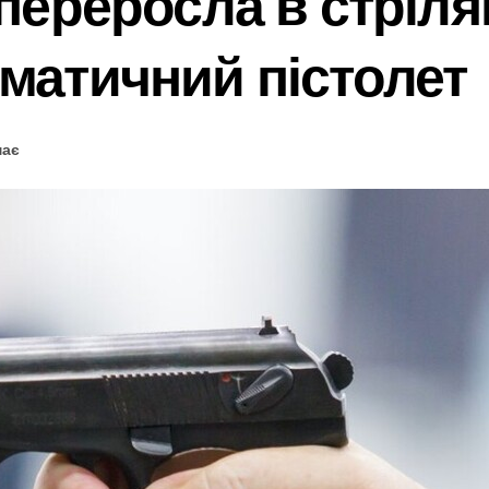
 переросла в стріля
матичний пістолет
має