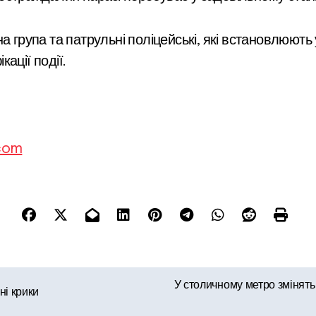
а група та патрульні поліцейські, які встановлюють 
ації події.
.com
У столичному метро змінять
ні крики