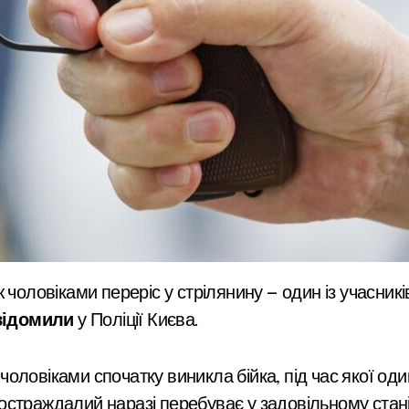
відомили
у Поліції Києва.
ловіками спочатку виникла бійка, під час якої один
 Постраждалий наразі перебуває у задовільному стані