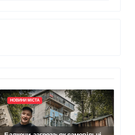
НОВИНИ МІСТА
Балкони-загроза: як самовільні