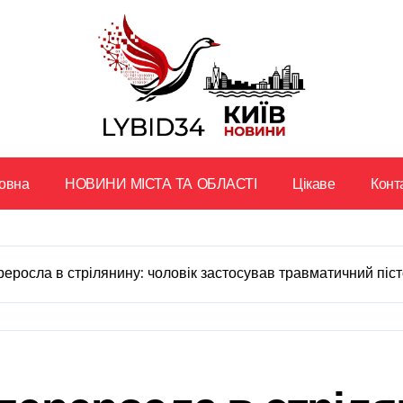
овна
НОВИНИ МІСТА ТА ОБЛАСТІ
Цікаве
Конт
ереросла в стрілянину: чоловік застосував травматичний піс