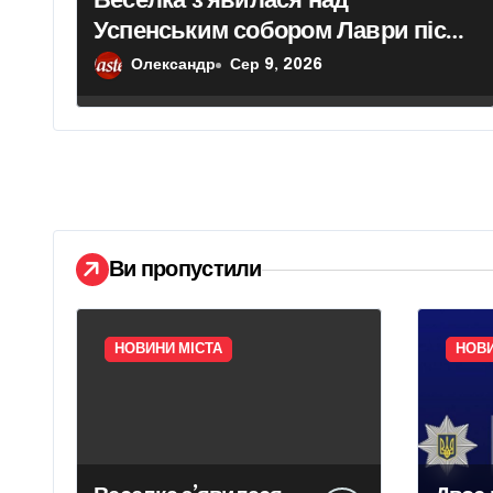
Успенським собором Лаври після
с
атаки дрона
Олександр
Сер 9, 2026
і
в
Ви пропустили
НОВИНИ МІСТА
НОВИ