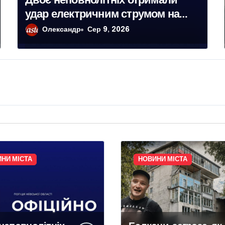
удар електричним струмом на
залізничних коліях у Броварах
Олександр
Сер 9, 2026
НИ МІСТА
НОВИНИ МІСТА