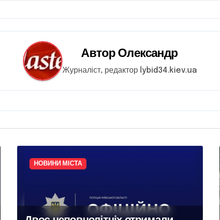
Автор
Олександр
Журналіст, редактор lybid34.kiev.ua
НОВИНИ МІСТА
Двоє неповнолітніх отримали