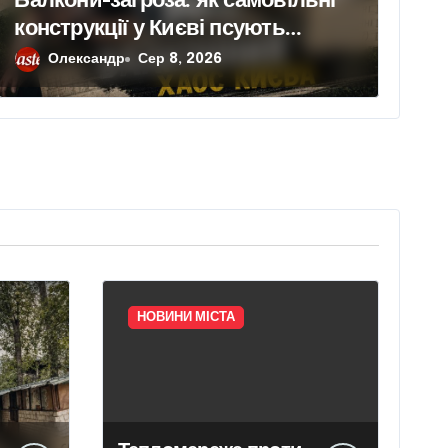
конструкції у Києві псують
фасади будинків і ставлять під
Олександр
Сер 8, 2026
ризик сусідів
НОВИНИ МІСТА