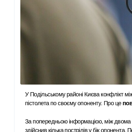
У Подільському районі Києва конфлікт між чоловіками переріс у стрілянину — один із учасників відкрив вогонь із травматичного
пістолета по своєму опоненту. Про це
по
За попередньою інформацією, між двома чо
здійснив кілька пострілів у бік опонента.