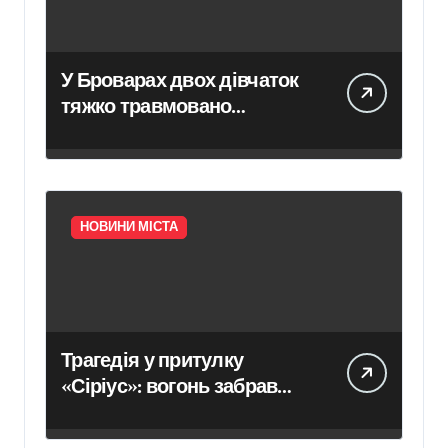
У Броварах двох дівчаток
тяжко травмовано
електричним струмом
НОВИНИ МІСТА
Трагедія у притулку
«Сіріус»: вогонь забрав
життя восьми собак