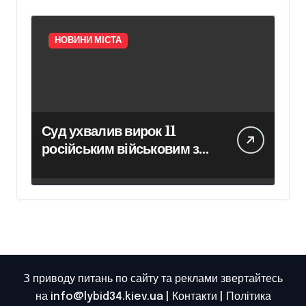
НОВИНИ МІСТА
Суд ухвалив вирок 11
російським військовим за
вбивство шести цивільних
на Київщині
З приводу питань по сайту та реклами звертайтесь
на info@lybid34.kiev.ua |
Контакти
|
Політика