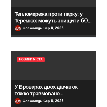
Тепломережа проти парку: у
Теремках можуть знищити 600
дерев
Олександр
Сер 8, 2026
НОВИНИ МІСТА
У Броварах двох дівчаток
тяжко травмовано
електричним струмом
Олександр
Сер 8, 2026