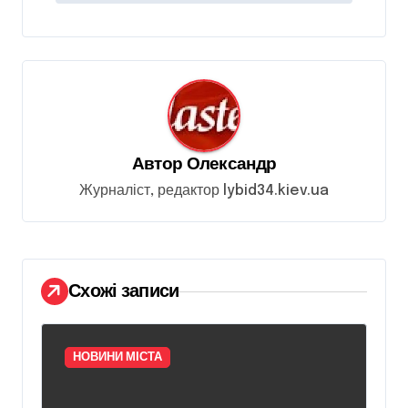
а
ц
і
я
з
Автор
Олександр
а
Журналіст, редактор lybid34.kiev.ua
п
и
с
і
Схожі записи
в
НОВИНИ МІСТА