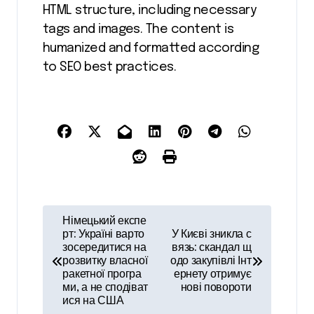
HTML structure, including necessary
tags and images. The content is
humanized and formatted according
to SEO best practices.
Н
Німецький експе
а
рт: Україні варто
У Києві зникла с
зосередитися на
вязь: скандал щ
в
розвитку власної
одо закупівлі Інт
ракетної програ
ернету отримує
і
ми, а не сподіват
нові повороти
ися на США
г