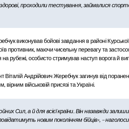
и здорові, проходили тестування, займалися спорто
ебчук виконував бойові завдання в районі Курської
оїв противник, маючи чисельну перевагу та застосов
 на рубежі, особисто стримував наступ ворога й виг
 Віталій Андрійович Жеребчук загинув від поранень,
 вірним військовій присязі та Україні.
йних Сил, а й для всієї країни. Він назавжди зал
зповідатимуть новим поколінням бійців», – наголос