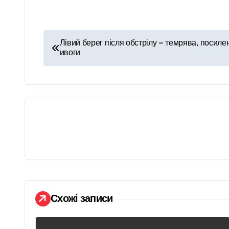
Н
Лівий берег після обстрілу — темрява, посилен
ивоги
а
в
і
г
а
ц
і
Схожі записи
я
з