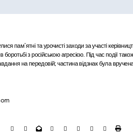
ися пам’ятні та урочисті заходи за участі керівницт
в боротьбі з російською агресією. Під час події так
завдання на передовій; частина відзнак була вручен
.com