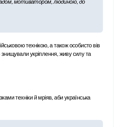
икладом, мотиватором, людиною, до
йськовою технікою, а також особисто вів
о знищували укріплення, живу силу та
ками техніки й мріяв, аби українська