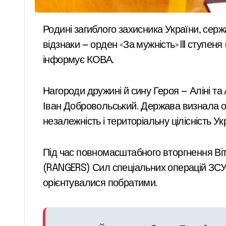
Родині загиблого захисника України, сержанта Сил спеціальних операцій Віталія Жеребчука, передали його державні та відомчі
відзнаки — орден «За мужність» III ступен
інформує КОВА.
Нагороди дружині й сину Героя — Аліні та
Іван Добровольський. Держава визнала ос
незалежність і територіальну цілісність Ук
Під час повномасштабного вторгнення Віт
(RANGERS) Сил спеціальних операцій ЗСУ.
орієнтувалися побратими.