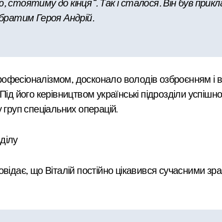
ю, стоятиму до кінця“. Так і сталося. Він був пр
побратим Героя Андрій.
фесіоналізмом, досконало володів озброєнням і ві
Під його керівництвом українські підрозділи успішн
 груп спеціальних операцій.
відає, що Віталій постійно цікавився сучасними зраз