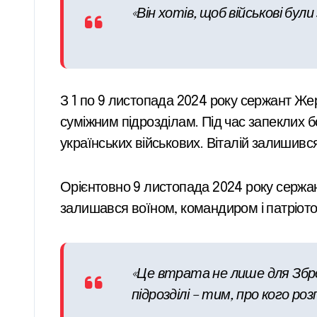
«Він хотів, щоб військові бул
З 1 по 9 листопада 2024 року сержант Жер
суміжним підрозділам. Під час запеклих б
українських військових. Віталій залишився
Орієнтовно 9 листопада 2024 року сержант
залишався воїном, командиром і патріотом,
«Це втрата не лише для Збро
підрозділі – тим, про кого ро