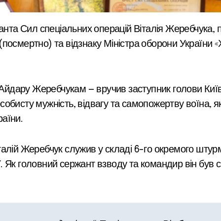
я (посмертно) та відзнаку Міністра оборони України 
 Айдару Жеребчукам — вручив заступник голови Київ
обисту мужність, відвагу та самопожертву воїна, 
раїни.
алій Жеребчук служив у складі 6-го окремого штур
 Як головний сержант взводу та командир він був с