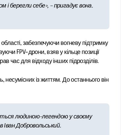
м і берегли себе», – пригадує вона.
 області, забезпечуючи вогневу підтримку
уючи FPV-дрони, взяв у кільце позиції
рав час для відходу інших підрозділів.
 несумісних із життям. До останнього він
ишиться людиною-легендою у своєму
ив Іван Добровольський.