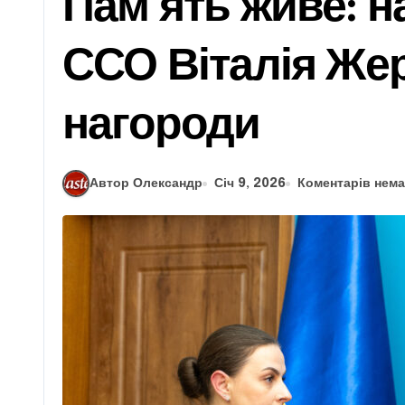
Пам’ять живе: н
ССО Віталія Же
нагороди
Автор Олександр
Січ 9, 2026
Коментарів нем