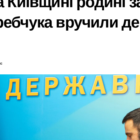
а Київщині родині з
ребчука вручили д
ає