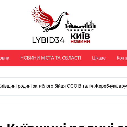
овна
НОВИНИ МІСТА ТА ОБЛАСТІ
Цікаве
Конт
Київщині родині загиблого бійця ССО Віталія Жеребчука вр