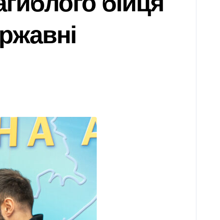
агиблого бійця
ержавні