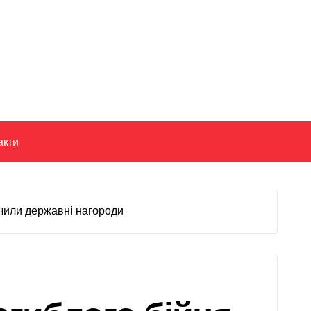
акти
учили державні нагороди