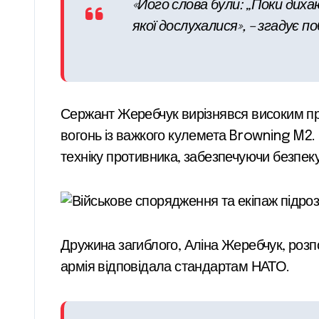
«Його слова були: „Поки диха
якої дослухалися», – згадує 
Сержант Жеребчук вирізнявся високим про
вогонь із важкого кулемета Browning M2. 
техніку противника, забезпечуючи безпеку
Дружина загиблого, Аліна Жеребчук, розпо
армія відповідала стандартам НАТО.