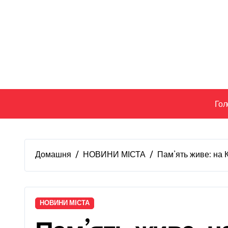
Перейти
до
вмісту
Гол
Домашня
НОВИНИ МІСТА
Пам’ять живе: на 
НОВИНИ МІСТА