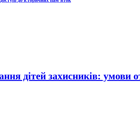
оступі до історичних пам’яток
ання дітей захисників: умови 