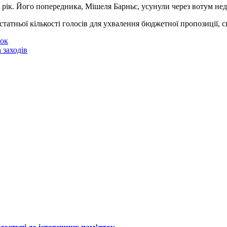
рік. Його попередника, Мішеля Барньє, усунули через вотум недо
статньої кількості голосів для ухвалення бюджетної пропозиції,
нок
 заходів