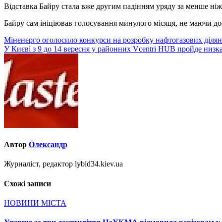
Відставка Байру стала вже другим падінням уряду за менше ніж 
Байру сам ініціював голосування минулого місяця, не маючи до
Навігація
Міненерго оголосило конкурси на розробку нафтогазових діля
У Києві з 9 до 14 вересня у районних Vcentri HUB пройде низка
записів
Автор
Олександр
Журналіст, редактор lybid34.kiev.ua
Схожі записи
НОВИНИ МІСТА