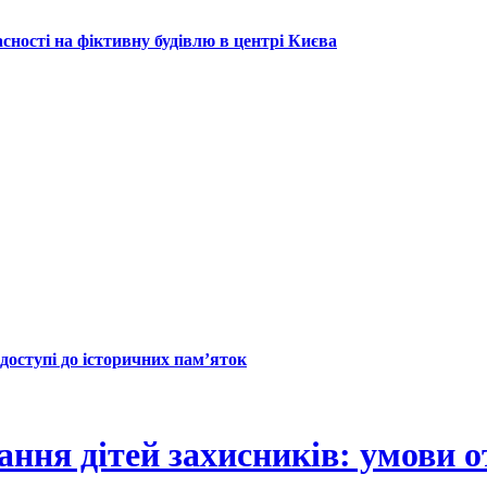
сності на фіктивну будівлю в центрі Києва
оступі до історичних пам’яток
ання дітей захисників: умови 