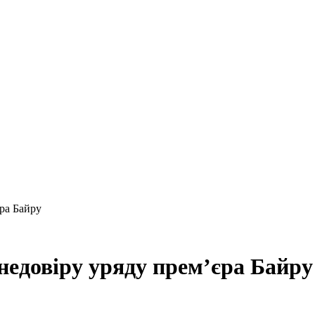
ра Байру
недовіру уряду прем’єра Байру