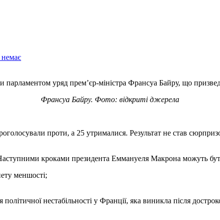
 немає
и парламентом уряд прем’єр-міністра Франсуа Байру, що призведе
Франсуа Байру. Фото: відкриті джерела
проголосували проти, а 25 утрималися. Результат не став сюрприз
у. Наступними кроками президента Еммануеля Макрона можуть бут
ету меншості;
я політичної нестабільності у Франції, яка виникла після достро