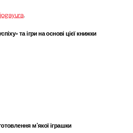
/jogayura
.
піху» та ігри на основі цієї книжки
готовлення м’якої іграшки