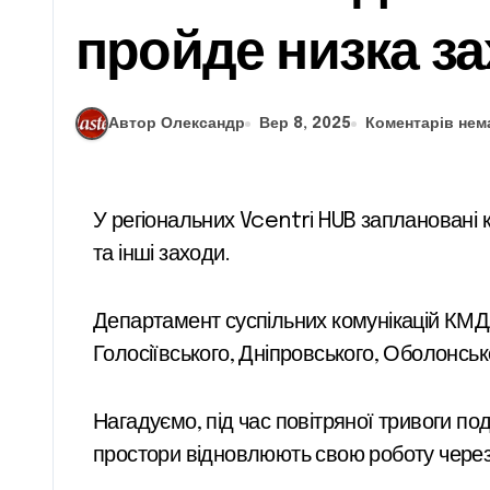
пройде низка за
Автор Олександр
Вер 8, 2025
Коментарів нем
У регіональних Vcentri HUB заплановані консультації, тренінг для жінок-ветеранок та внутрішньо переміщених осіб, презентація книги
та інші заходи.
Департамент суспільних комунікацій КМ
Голосіївського, Дніпровського, Оболонськ
Нагадуємо, під час повітряної тривоги по
простори відновлюють свою роботу через 