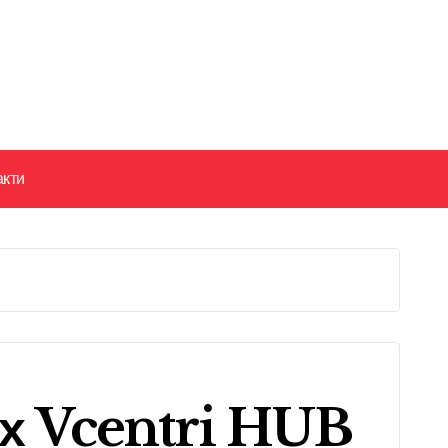
акти
них Vcentri HUB