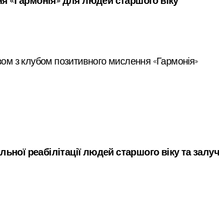
ня «Гармонія» для людей старшого віку
азом з клубом позитивного мислення «Гармонія»
льної реабілітації людей старшого віку та залуче