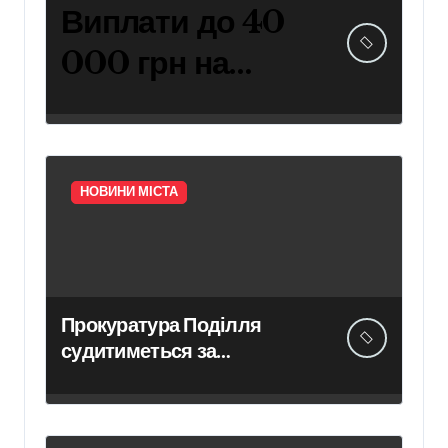
Виплати до 40
000 грн на
навчання дітей
захисників:
умови
НОВИНИ МІСТА
отримання
компенсації у
Києві
Прокуратура Поділля
судитиметься за
скасування права
власності на фіктивну
будівлю в центрі Києва