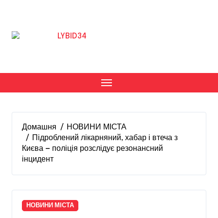
Перейти
до
вмісту
Домашня
НОВИНИ МІСТА
Підроблений лікарняний, хабар і втеча з
Києва — поліція розслідує резонансний
інцидент
НОВИНИ МІСТА