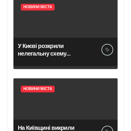
НОВИНИ МІСТА
У Києві розкрили
нелегальну схему
сурогатного материнства
для іноземних замовників:
двійня загинула через
передчасні пологи
НОВИНИ МІСТА
На Київщині викрили