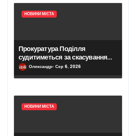
НОВИНИ МІСТА
Прокуратура Поділля
судитиметься за скасування
права власності на фіктивну
Олександр
Сер 6, 2026
будівлю в центрі Києва
НОВИНИ МІСТА