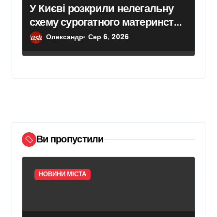
У Києві розкрили нелегальну
схему сурогатного материнства
для іноземних замовників:
Олександр
Сер 6, 2026
двійня загинула через
передчасні пологи
Ви пропустили
НОВИНИ МІСТА