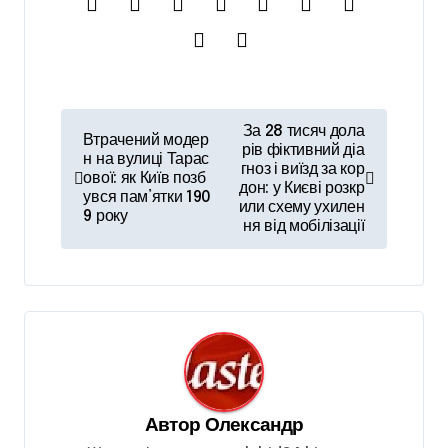
Н
За 28 тисяч дола
Втрачений модер
а
рів фіктивний діа
н на вулиці Тарас
гноз і виїзд за кор
ової: як Київ позб
в
дон: у Києві розкр
увся пам’ятки 190
или схему ухилен
і
9 року
ня від мобілізації
г
а
ц
і
я
з
Автор
Олександр