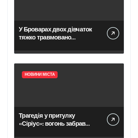
У Броварах двох дівчаток
тяжко травмовано
електричним струмом
НОВИНИ МІСТА
Трагедія у притулку
«Сіріус»: вогонь забрав
життя восьми собак