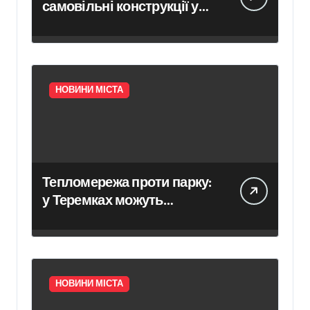
самовільні конструкції у
Києві псують фасади
будинків і ставлять під
ризик сусідів
НОВИНИ МІСТА
Тепломережа проти парку:
у Теремках можуть
знищити 600 дерев
НОВИНИ МІСТА