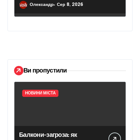
електричним струмом
Олександр
Сер 8, 2026
Ви пропустили
НОВИНИ МІСТА
Балкони-загроза: як