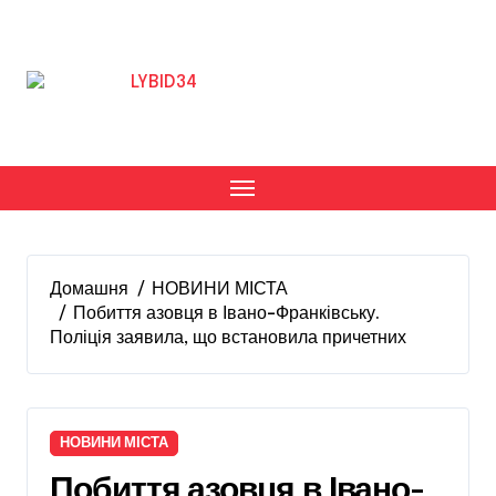
Перейти
до
вмісту
Домашня
НОВИНИ МІСТА
Побиття азовця в Івано-Франківську.
Поліція заявила, що встановила причетних
НОВИНИ МІСТА
Побиття азовця в Івано-