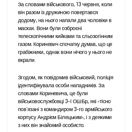
За словами військового, 13 червня, коли
він разом із дружиною повертався
додому, на нього напали два чоловіки в
масках. Вони були озброєні
телескопічними кийками та сльозогінним
газом. Кориневич спочатку думав, що це
грабіжники, однак вони нічого у нього не
вкрали.
Згодом, як повідомив військовий, поліція
ідентифікувала особи нападників. За
словами Кориневича, це були
військовослужбовці 3-ї ОШБр, які «тісно
пов’язані з командиром 3-го армійського
корпусу Андрієм Білецьким», і з деякими
з них він знайомий особисто.