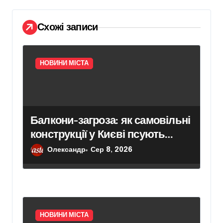
с
і
Схожі записи
в
НОВИНИ МІСТА
Балкони-загроза: як самовільні
конструкції у Києві псують
фасади будинків і ставлять під
Олександр
Сер 8, 2026
ризик сусідів
НОВИНИ МІСТА