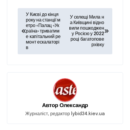
Н
У Києві до кінця
У селещі Мила н
а
року на станції м
а Київщині відно
етро «Палац «Ук
вили пошкоджен
в
раїна» триватим
у Росією у 2022
е капітальний ре
і
році багатопове
монт ескалаторі
рхівку
в
г
а
ц
і
я
з
Автор
Олександр
а
Журналіст, редактор lybid34.kiev.ua
п
и