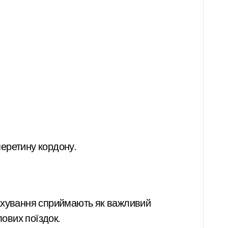
перетину кордону.
трахування сприймають як важливий
лових поїздок.