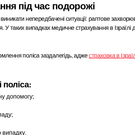
ння під час подорожі
виникати непередбачені ситуації: раптове захворю
аря. У таких випадках медичне страхування в Ізраїлі
рмлення поліса заздалегідь, адже
страховка в Ізраї
 поліса:
ну допомогу;
ладу;
о випадку.