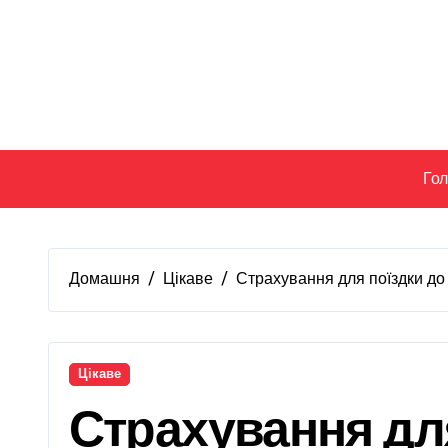
Перейти
до
вмісту
Го
Домашня
Цікаве
Страхування для поїздки до 
Цікаве
Страхування для