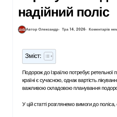
надійний поліс
Автор Олександр
Тра 14, 2026
Коментарів не
Зміст:
Подорож до Ізраїлю потребує ретельної підготовки, особливо коли йдеться про медичний захист. Система охорони здоров’я в цій
країні є сучасною, однак вартість лікува
важливою складовою планування подоро
У цій статті розглянемо вимоги до поліса,