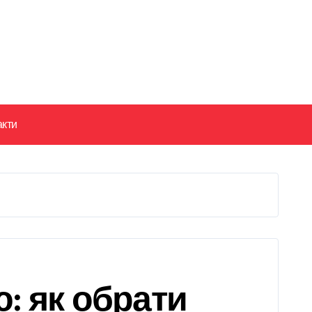
акти
ю: як обрати