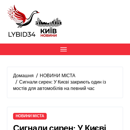
Перейти
до
вмісту
Домашня
НОВИНИ МІСТА
Сигнали сирен: У Києві закриють один із
мостів для автомобілів на певний час
НОВИНИ МІСТА
Сигнали сирен: У Києві