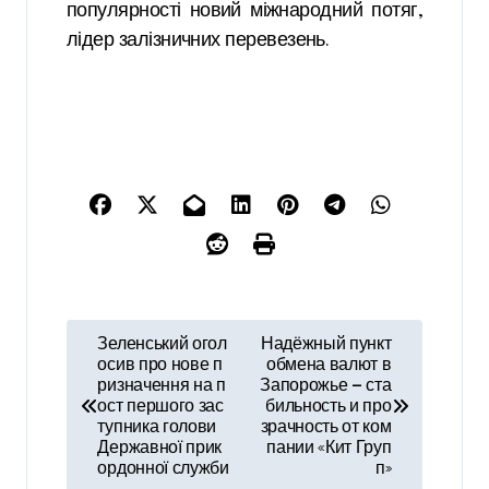
популярності новий міжнародний потяг,
лідер залізничних перевезень.
Н
Зеленський огол
Надёжный пункт
а
осив про нове п
обмена валют в
ризначення на п
Запорожье — ста
в
ост першого зас
бильность и про
тупника голови
зрачность от ком
і
Державної прик
пании «Кит Груп
ордонної служби
п»
г