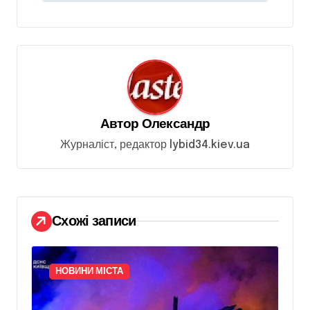
а
ц
і
я
з
Автор
Олександр
а
Журналіст, редактор lybid34.kiev.ua
п
и
с
і
Схожі записи
в
НОВИНИ МІСТА