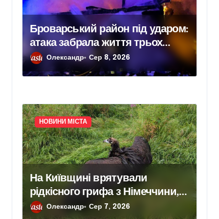
Броварський район під ударом:
атака забрала життя трьох
людей, серед них дитина
Олександр
Сер 8, 2026
НОВИНИ МІСТА
На Київщині врятували
рідкісного грифа з Німеччини,
занесеного до Червоної книги
Олександр
Сер 7, 2026