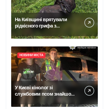
На Київщині врятували
рідкісного грифа з
Німеччини, занесеного до
Червоної книги
НОВИНИ МІСТА
У Києві кінолог зі
службовим псом знайшов
зниклу 14-річну школярку