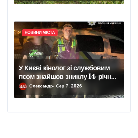
НОВИНИ МІСТА
У Києві кінолог зі службовим
псом знайшов зниклу 14-річну
школярку
Олександр
Сер 7, 2026