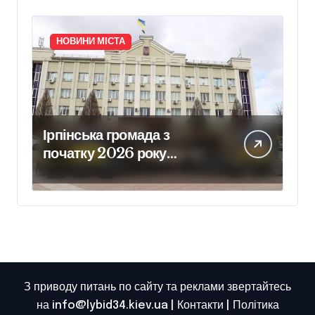
НОВИНИ МІСТА
Ірпінська громада з
початку 2026 року
забезпечила армію 640
одиницями техніки
З приводу питань по сайту та реклами звертайтесь
на info@lybid34.kiev.ua |
Контакти
|
Політика