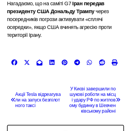
Нагадаємо, що на саміті G7
Іран передав
президенту США Дональду Трампу
через
посередників погрози активувати «сплячі
осередки», якщо США вчинять агресію проти
території Ірану.
Н
У Києві завершили по
а
Акції Tesla відреагува
шукові роботи на місц
ли на запуск безпілот
і удару РФ по житлов
в
ного таксі
ому будинку в Шевчен
ківському районі
і
г