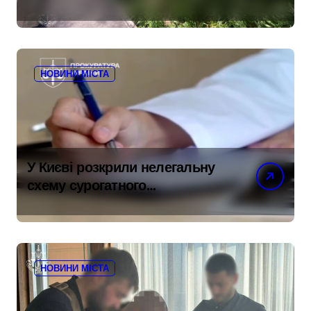
права власності на фіктивну
будівлю в центрі Києва
НОВИНИ МІСТА
У Києві розкрили нелегальну
схему сурогатного
материнства для іноземних
замовників: двійня загинула
через передчасні пологи
НОВИНИ МІСТА