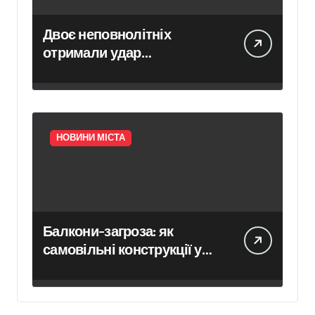
Двоє неповнолітніх
отримали удар
електричним струмом на
залізничних коліях у
Броварах
НОВИНИ МІСТА
Балкони-загроза: як
самовільні конструкції у
Києві псують фасади
будинків і ставлять під
ризик сусідів