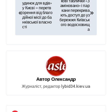
а
кові таблички «З
удинок для вдів»
аміновано» і пар
у Києві — перетв
в
кани перекрива
орення від благо
ють доступ до уз
і
дійної місії до ба
бережжя Київськ
нківської власно
ого водосховищ
г
сті
а
а
ц
і
я
з
а
Автор
Олександр
п
Журналіст, редактор lybid34.kiev.ua
и
с
і