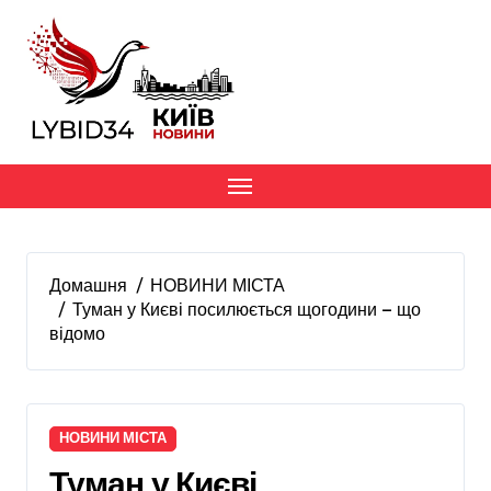
Перейти
до
вмісту
Домашня
НОВИНИ МІСТА
Туман у Києві посилюється щогодини — що
відомо
НОВИНИ МІСТА
Туман у Києві