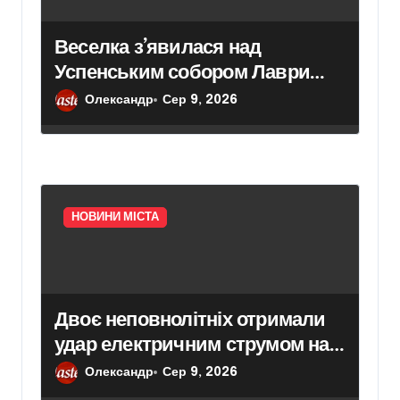
Веселка з’явилася над
Успенським собором Лаври
після атаки дрона
Олександр
Сер 9, 2026
НОВИНИ МІСТА
Двоє неповнолітніх отримали
удар електричним струмом на
залізничних коліях у Броварах
Олександр
Сер 9, 2026