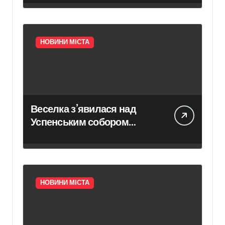
НОВИНИ МІСТА
Веселка з’явилася над
Успенським собором
Лаври після атаки дрона
НОВИНИ МІСТА