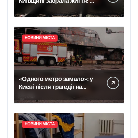
Київщині забрала життя: в
Укрзалізниці розповіли,
чому потяги не зупиняють
рух під час ударів
НОВИНИ МІСТА
«Одного метро замало»: у
Києві після трагедії на
«Квітневій» вимагають
додаткових бетонних
укриттів
НОВИНИ МІСТА