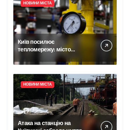
НОВИНИ МІСТА
Київ посилює
тепломережу: місто
спільно з Агентством
відновлення
законтрактували резервні
потужності понад 1,5 ГВт
НОВИНИ МІСТА
Атака на станцію на