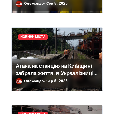
відновлення законтрактували
Олександр
Сер 5, 2026
резервні потужності понад 1,5
ГВт
НОВИНИ МІСТА
Атака на станцію на Київщині
забрала життя: в Укрзалізниці
розповіли, чому потяги не
Олександр
Сер 5, 2026
зупиняють рух під час ударів