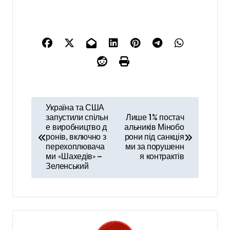
Н
Україна та США
а
запустили спільн
Лише 1% постач
е виробництво д
альників Мінобо
в
ронів, включно з
рони під санкція
перехоплювача
ми за порушенн
і
ми «Шахедів» —
я контрактів
Зеленський
г
а
ц
і