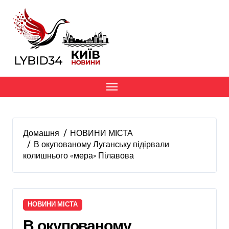
Перейти
до
вмісту
Домашня
НОВИНИ МІСТА
В окупованому Луганську підірвали
колишнього «мера» Пілавова
НОВИНИ МІСТА
В окупованому