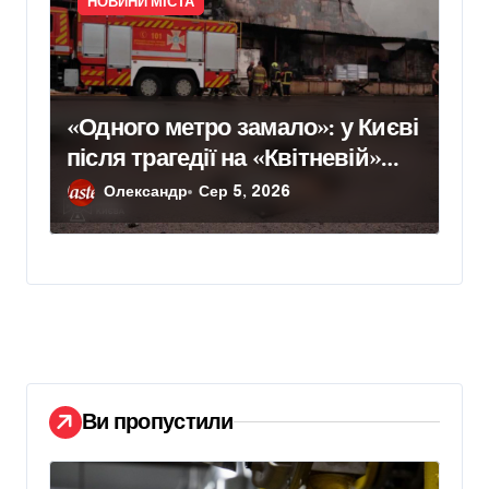
НОВИНИ МІСТА
«Одного метро замало»: у Києві
після трагедії на «Квітневій»
вимагають додаткових
Олександр
Сер 5, 2026
бетонних укриттів
Ви пропустили