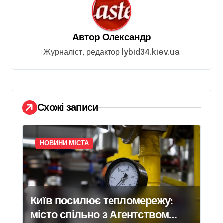
я
з
Автор
Олександр
а
Журналіст, редактор lybid34.kiev.ua
п
и
с
і
Схожі записи
в
НОВИНИ МІСТА
Київ посилює тепломережу:
місто спільно з Агентством