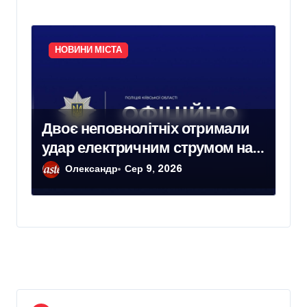
НОВИНИ МІСТА
Двоє неповнолітніх отримали
удар електричним струмом на
залізничних коліях у Броварах
Олександр
Сер 9, 2026