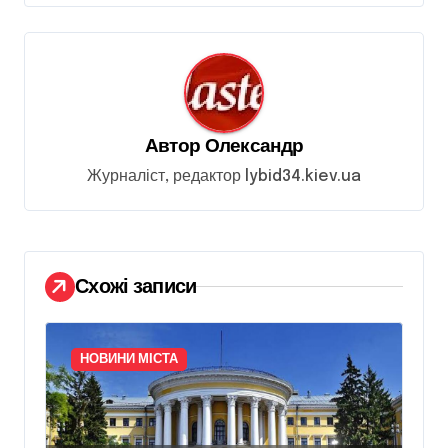
ц
і
я
з
Автор
Олександр
а
Журналіст, редактор lybid34.kiev.ua
п
и
с
і
Схожі записи
в
НОВИНИ МІСТА