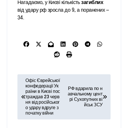
Нагадаємо, у Києві кількість
загиблих
від удару рф зросла до 9, а поранених —
34.
Н
Офіс Єврейської
а
конфедерації Ук
РФ вдарила по н
раїни в Києві пос
авчальному цент
в
траждав 23 черв
рі Сухопутних ві
ня від російськог
і
йськ ЗСУ
о удару вдруге з
початку війни
г
а