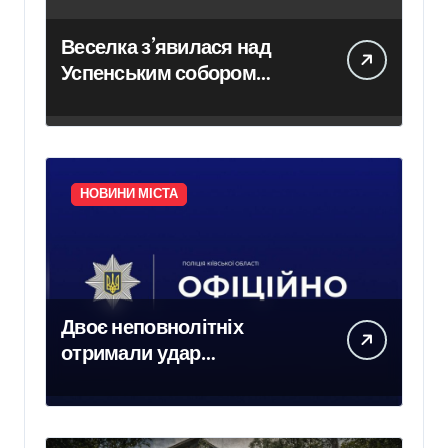
Веселка з’явилася над
Успенським собором
Лаври після атаки дрона
НОВИНИ МІСТА
Двоє неповнолітніх
отримали удар
електричним струмом на
залізничних коліях у
Броварах