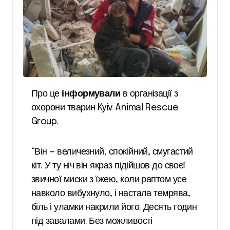
Про це
інформували
в організації з
охорони тварин Kyiv Animal Rescue
Group.
“Він — величезний, спокійний, смугастий
кіт. У ту ніч він якраз підійшов до своєї
звичної миски з їжею, коли раптом усе
навколо вибухнуло, і настала темрява,
біль і уламки накрили його. Десять годин
під завалами. Без можливості