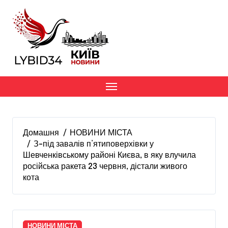
Перейти
до
вмісту
Домашня
НОВИНИ МІСТА
З-під завалів п’ятиповерхівки у
Шевченківському районі Києва, в яку влучила
російська ракета 23 червня, дістали живого
кота
НОВИНИ МІСТА