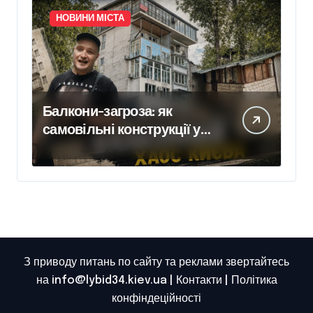
НОВИНИ МІСТА
Балкони-загроза: як
самовільні конструкції у
Києві псують фасади
будинків і ставлять під
ризик сусідів
З приводу питань по сайту та реклами звертайтесь
на info@lybid34.kiev.ua |
Контакти
|
Політика
конфіндеційності