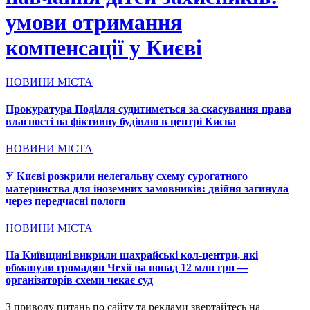
умови отримання
компенсації у Києві
НОВИНИ МІСТА
Прокуратура Поділля судитиметься за скасування права
власності на фіктивну будівлю в центрі Києва
НОВИНИ МІСТА
У Києві розкрили нелегальну схему сурогатного
материнства для іноземних замовників: двійня загинула
через передчасні пологи
НОВИНИ МІСТА
На Київщині викрили шахрайські кол-центри, які
обманули громадян Чехії на понад 12 млн грн —
організаторів схеми чекає суд
З приводу питань по сайту та реклами звертайтесь на