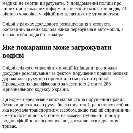
медики не змогли її врятувати. У повідомленні поліції про
інших постраждалих інформація не міститься. Стан водія, 23-
річного чоловіка, у офіційних зведеннях не уточнюється.
Слідчі у рамках досудового розслідування з’ясовують
обставини, за яких молода жінка перебувала в автомобілі, а
також особи водія й пасажира.
Яке покарання може загрожувати
водієві
Слідчі слідчого управління поліції Київщини розпочали
досудове розслідування за фактом порушення правил безпеки
дорожнього руху, що спричинило смерть потерпілої.
Провадження кваліфіковано за частиною 2 статті 286
Кримінального кодексу України.
Ця норма передбачає відповідальність за порушення правил
безпеки дорожнього руху або експлуатації транспорту особою,
яка керувала транспортним засобом, якщо такі дії спричинили
смерть потерпілого. Станом на момент публікації підозру
водію офіційно не оголошували, досудове розслідування
триває.