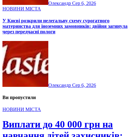
Олександр
Сер 6, 2026
НОВИНИ МІСТА
У Києві розкрили нелегальну схему сурогатного
материнства для іноземних замовників: двійня загинула
через передчасні пологи
Олександр
Сер 6, 2026
Ви пропустили
НОВИНИ МІСТА
Виплати до 40 000 грн на
навчання дітей захисників: