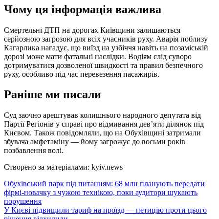
Чому ця інформація важлива
Смертельні ДТП на дорогах Київщини залишаються
серйозною загрозою для всіх учасників руху. Аварія поблизу
Кагарлика нагадує, що виїзд на узбіччя навіть на позаміській
дорозі може мати фатальні наслідки. Водіям слід суворо
дотримуватися дозволеної швидкості та правил безпечного
руху, особливо під час перевезення пасажирів.
Раніше ми писали
Суд заочно арештував колишнього народного депутата від
Партії Регіонів у справі про відмивання дев’яти ділянок під
Києвом. Також повідомляли, що на Обухівщині затримали
збувача амфетаміну — йому загрожує до восьми років
позбавлення волі.
Створено за матеріалами: kyiv.news
Навігація
Обухівський парк під питанням: 68 млн планують передати
фірмі-новачку з чужою технікою, поки аудитори шукають
записів
порушення
У Києві підвищили тариф на проїзд — петицію проти цього
рішення відхилили