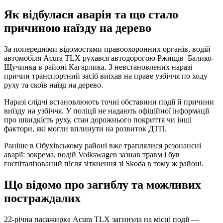
Як відбулася аварія та що стало
причиною наїзду на дерево
За попередніми відомостями правоохоронних органів, водій
автомобіля Acura TLX рухався автодорогою Ржищів–Балико-
Щучинка в районі Кагарлика. З невстановлених наразі
причин транспортний засіб виїхав на праве узбіччя по ходу
руху та скоїв наїзд на дерево.
Наразі слідчі встановлюють точні обставини події й причини
виїзду на узбіччя. У поліції не надають офіційної інформації
про швидкість руху, стан дорожнього покриття чи інші
фактори, які могли вплинути на розвиток ДТП.
Раніше в Обухівському районі вже траплялися резонансні
аварії: зокрема, водій Volkswagen зазнав травм і був
госпіталізований після зіткнення зі Skoda в тому ж районі.
Що відомо про загиблу та можливих
постраждалих
22-річна пасажирка Acura TLX загинула на місці події —